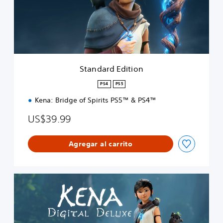
r
d
E
d
i
t
i
Standard Edition
o
n
PS4
PS5
Kena: Bridge of Spirits PS5™ & PS4™
US$39.99
Agregar al carrito
D
i
g
i
t