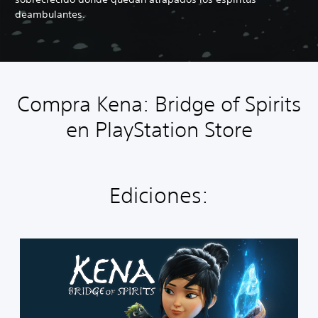
deambulantes.
Compra Kena: Bridge of Spirits
en PlayStation Store
Ediciones:
S
t
a
n
d
a