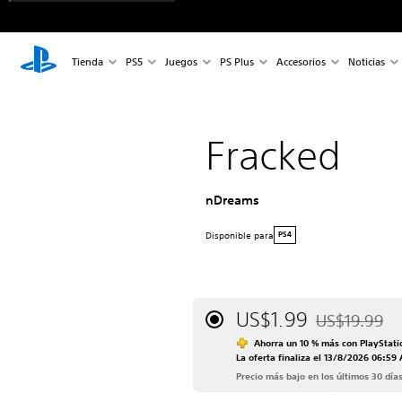
Tienda
PS5
Juegos
PS Plus
Accesorios
Noticias
Fracked
nDreams
Disponible para
PS4
US$1.99
US$19.99
Rebajado del p
Ahorra un 10 % más con PlayStati
La oferta finaliza el 13/8/2026 06:59
Precio más bajo en los últimos 30 día