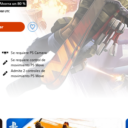
Ahorra un 80 %
precio original de US$19.99
 AM UTC
ar
Se requiere PS Camera
Se requiere control de
movimiento PS Move
Admite 2 controles de
movimiento PS Move