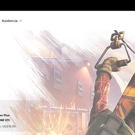
Asistencia
recio original de US$19.99
on Plus
 AM UTC
s: US$19.99