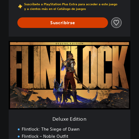
Suscríbete a PlayStation Plus Extra para acceder a este juego
y a cientos más en el Catálogo de juegos
Suscribirse
D
e
l
u
x
e
E
d
i
t
i
o
n
Deluxe Edition
Flintlock: The Siege of Dawn
Flintlock – Noble Outfit