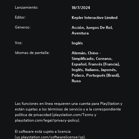
á
Lanzamiento:
18/7/2024
t
i
Editor:
Kepler Interactive Limited
c
a
Géneros:
Acción, Juegos De Rol,
(
Aventura
s
Voz:
Inglés
o
l
Idiomas de pantalla:
Alemán, Chino -
o
Simplificado, Coreano,
e
Español, Francés (Francia),
l
Inglés, Italiano, Japonés,
j
Polaco, Portugués (Brasil),
u
Ruso
e
g
o
o
Las funciones en línea requieren una cuenta para PlayStation y 
f
están sujetas a los términos de servicio y a la correspondiente 
f
política de privacidad (playstation.com/Terms y 
l
playstation.com/legal/privacy-policy).
i
n
El software está sujeto a licencia 
e
(us.playstation.com/softwarelicense/sp).
)