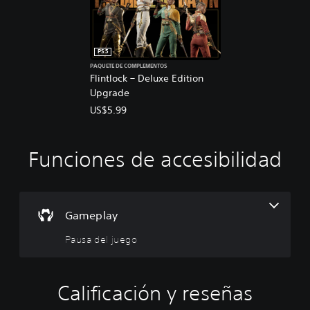
PS5
PAQUETE DE COMPLEMENTOS
Flintlock – Deluxe Edition
Upgrade
US$5.99
Funciones de accesibilidad
P
a
u
s
a
Gameplay
d
Pausa del juego
e
l
j
u
Calificación y reseñas
e
g