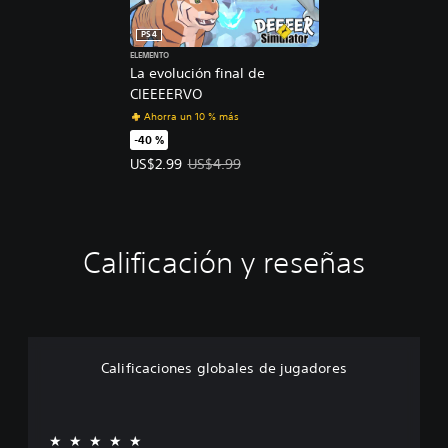
PS4
ELEMENTO
La evolución final de
CIEEEERVO
Ahorra un 10 % más
-40 %
Precio de la oferta: US$2.99. Precio original: US$
US$2.99
US$4.99
Calificación y reseñas
Calificaciones globales de jugadores
★★★★★