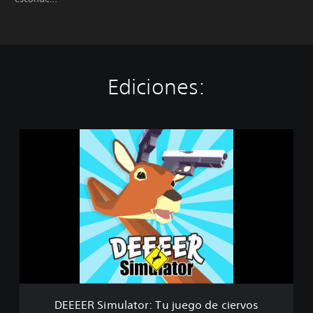
Ediciones:
D
E
E
E
E
R
S
i
m
u
l
a
t
DEEEER Simulator: Tu juego de ciervos
o