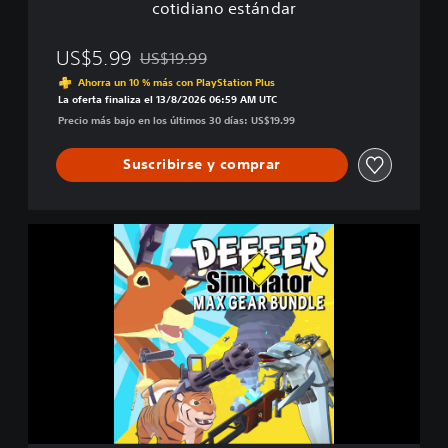
cotidiano estándar
r
:
T
US$5.99
US$19.99
Rebajado del precio original de US$19.99
u
Ahorra un 10 % más con PlayStation Plus
j
La oferta finaliza el 13/8/2026 06:59 AM UTC
u
Precio más bajo en los últimos 30 días: US$19.99
e
g
Suscribirse y comprar
o
d
e
c
E
i
d
e
i
r
c
v
i
o
ó
s
n
c
C
o
I
t
E
i
E
d
E