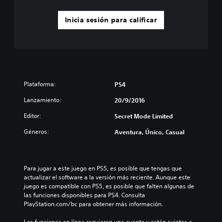
Inicia sesión para calificar
Plataforma:
PS4
Lanzamiento:
20/9/2016
Editor:
Secret Mode Limited
Géneros:
Aventura, Único, Casual
Para jugar a este juego en PS5, es posible que tengas que 
actualizar el software a la versión más reciente. Aunque este 
juego es compatible con PS5, es posible que falten algunas de 
las funciones disponibles para PS4. Consulta 
PlayStation.com/bc para obtener más información.
Las funciones en línea requieren una cuenta y están sujetas a 