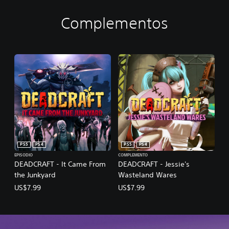
Complementos
PS5
PS4
PS5
PS4
EPISODIO
COMPLEMENTO
DEADCRAFT - It Came From
DEADCRAFT - Jessie's
the Junkyard
Wasteland Wares
US$7.99
US$7.99