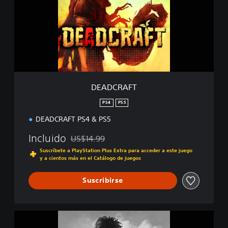
C
R
A
F
T
DEADCRAFT
PS4
PS5
DEADCRAFT PS4 & PS5
Incluido
US$14.99
Rebajado del precio original de US$14.99
Suscríbete a PlayStation Plus Extra para acceder a este juego
y a cientos más en el Catálogo de juegos
Suscribirse
D
E