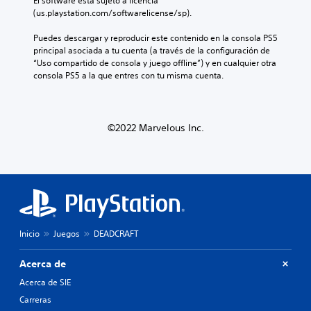
El software está sujeto a licencia 
(us.playstation.com/softwarelicense/sp).
Puedes descargar y reproducir este contenido en la consola PS5 
principal asociada a tu cuenta (a través de la configuración de 
“Uso compartido de consola y juego offline”) y en cualquier otra 
consola PS5 a la que entres con tu misma cuenta.
©2022 Marvelous Inc.
Inicio
Juegos
DEADCRAFT
Acerca de
Acerca de SIE
Carreras