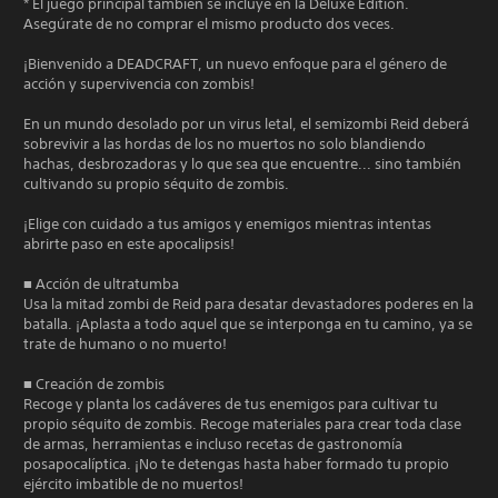
* El juego principal también se incluye en la Deluxe Edition.
Asegúrate de no comprar el mismo producto dos veces.
¡Bienvenido a DEADCRAFT, un nuevo enfoque para el género de
acción y supervivencia con zombis!
En un mundo desolado por un virus letal, el semizombi Reid deberá
sobrevivir a las hordas de los no muertos no solo blandiendo
hachas, desbrozadoras y lo que sea que encuentre... sino también
cultivando su propio séquito de zombis.
¡Elige con cuidado a tus amigos y enemigos mientras intentas
abrirte paso en este apocalipsis!
■ Acción de ultratumba
Usa la mitad zombi de Reid para desatar devastadores poderes en la
batalla. ¡Aplasta a todo aquel que se interponga en tu camino, ya se
trate de humano o no muerto!
■ Creación de zombis
Recoge y planta los cadáveres de tus enemigos para cultivar tu
propio séquito de zombis. Recoge materiales para crear toda clase
de armas, herramientas e incluso recetas de gastronomía
posapocalíptica. ¡No te detengas hasta haber formado tu propio
ejército imbatible de no muertos!