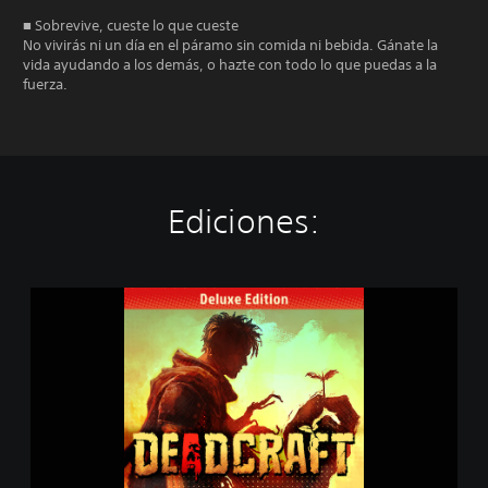
■ Sobrevive, cueste lo que cueste
No vivirás ni un día en el páramo sin comida ni bebida. Gánate la
vida ayudando a los demás, o hazte con todo lo que puedas a la
fuerza.
Ediciones:
D
E
A
D
C
R
A
F
T
D