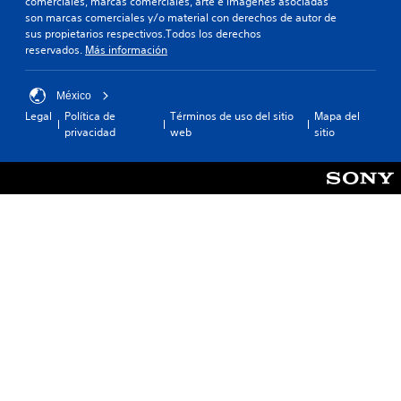
comerciales, marcas comerciales, arte e imágenes asociadas
son marcas comerciales y/o material con derechos de autor de
sus propietarios respectivos.Todos los derechos
reservados.
Más información
México
Legal
Política de
Términos de uso del sitio
Mapa del
privacidad
web
sitio