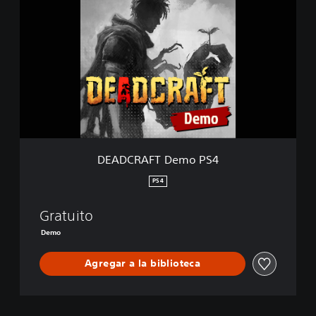
E
A
D
C
R
A
F
T
D
e
m
o
DEADCRAFT Demo PS4
P
S
PS4
4
Gratuito
Demo
Agregar a la biblioteca