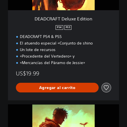
e
l
u
DEADCRAFT Deluxe Edition
x
e
PS4
PS5
E
DEADCRAFT PS4 & PS5
d
i
El atuendo especial «Conjunto de shino
t
Un lote de recursos
i
«Procedente del Vertedero» y
o
«Mercancías del Páramo de Jessie»
n
US$19.99
Agregar al carrito
D
E
A
D