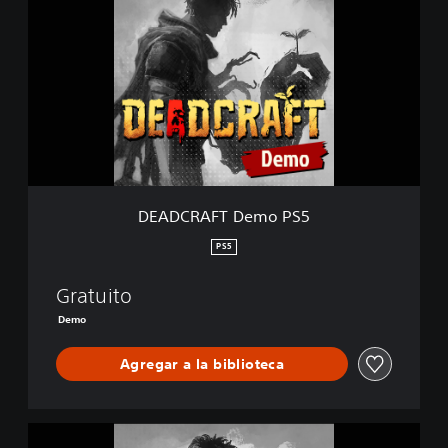
A
D
C
R
A
F
T
D
e
m
o
DEADCRAFT Demo PS5
P
S
PS5
5
Gratuito
Demo
Agregar a la biblioteca
D