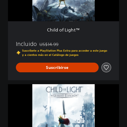
i
g
h
t
™
Child of Light™
Incluido
US$14.99
Rebajado del precio original de US$14.99
Suscríbete a PlayStation Plus Extra para acceder a este juego
y a cientos más en el Catálogo de juegos
Suscribirse
C
h
i
l
d
o
f
L