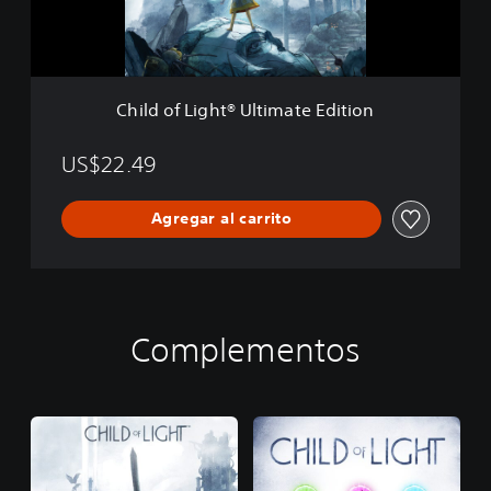
i
g
h
t
®
Child of Light® Ultimate Edition
U
l
t
US$22.49
i
m
Agregar al carrito
a
t
e
E
d
i
Complementos
t
i
o
n