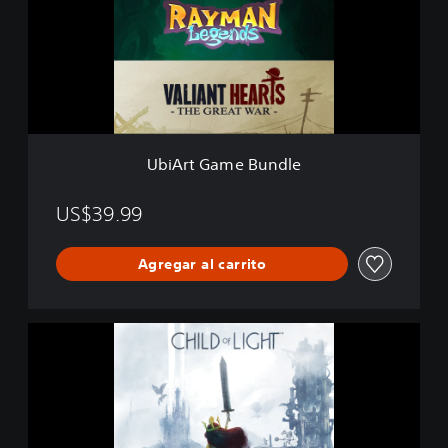
t
G
a
m
e
B
u
n
UbiArt Game Bundle
d
l
e
US$39.99
Agregar al carrito
C
h
i
l
d
o
f