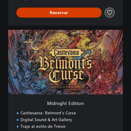
Reservar
M
i
d
n
i
g
h
t
E
d
i
t
i
Midnight Edition
o
n
Castlevania: Belmont’s Curse
Digital Sound & Art Gallery
Traje al estilo de Trevor