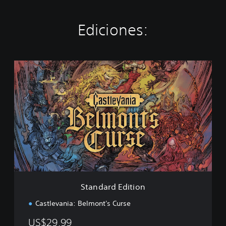
Ediciones:
S
t
a
n
d
a
r
d
E
d
i
t
i
Standard Edition
o
n
Castlevania: Belmont's Curse
US$29.99