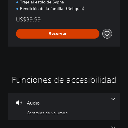
Traje al estilo de Sypha
Bendición de la familia（Reliquia）
US$39.99
Reservar
Funciones de accesibilidad
C
S
R
R
o
u
e
e
n
b
a
c
t
t
s
o
r
í
i
r
Audio
o
t
g
d
Controles de volumen
l
u
n
a
e
l
a
t
s
o
c
o