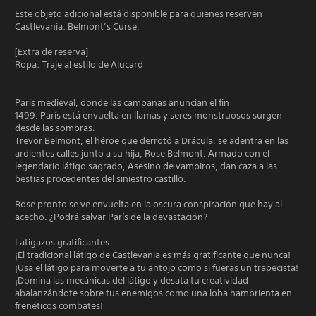
Este objeto adicional está disponible para quienes reserven
Castlevania: Belmont’s Curse.
[Extra de reserva]
Ropa: Traje al estilo de Alucard
París medieval, donde las campanas anuncian el fin
1499. París está envuelta en llamas y seres monstruosos surgen
desde las sombras.
Trevor Belmont, el héroe que derrotó a Drácula, se adentra en las
ardientes calles junto a su hija, Rose Belmont. Armado con el
legendario látigo sagrado, Asesino de vampiros, dan caza a las
bestias procedentes del siniestro castillo.
Rose pronto se ve envuelta en la oscura conspiración que hay al
acecho. ¿Podrá salvar París de la devastación?
Latigazos gratificantes
¡El tradicional látigo de Castlevania es más gratificante que nunca!
¡Usa el látigo para moverte a tu antojo como si fueras un trapecista!
¡Domina las mecánicas del látigo y desata tu creatividad
abalanzándote sobre tus enemigos como una loba hambrienta en
frenéticos combates!