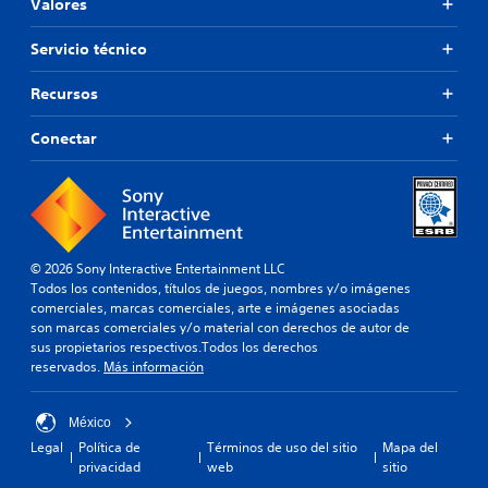
Valores
a
d
l
e
Servicio técnico
q
m
u
o
i
Recursos
v
e
i
r
Conectar
m
m
o
i
m
e
e
n
n
t
t
o
o
© 2026 Sony Interactive Entertainment LLC
P
.
Todos los contenidos, títulos de juegos, nombres y/o imágenes
u
comerciales, marcas comerciales, arte e imágenes asociadas
e
son marcas comerciales y/o material con derechos de autor de
P
d
sus propietarios respectivos.Todos los derechos
a
e
reservados.
Más información
u
s
j
s
u
México
a
g
Legal
Política de
Términos de uso del sitio
Mapa del
d
a
privacidad
web
sitio
e
r