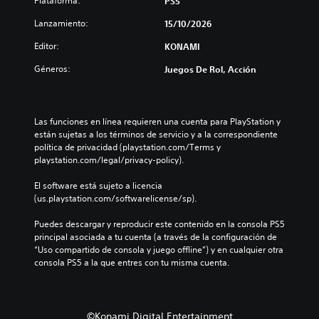
Plataforma:
PS5
i
u
t
e
Lanzamiento:
15/10/2026
e
d
c
e
Editor:
KONAMI
i
s
Géneros:
Juegos De Rol, Acción
e
r
r
e
t
v
a
i
r
s
Las funciones en línea requieren una cuenta para PlayStation y 
e
a
están sujetas a los términos de servicio y a la correspondiente 
a
r
política de privacidad (playstation.com/Terms y 
s
l
playstation.com/legal/privacy-policy).
i
a
g
i
El software está sujeto a licencia 
n
n
(us.playstation.com/softwarelicense/sp).
a
f
c
o
Puedes descargar y reproducir este contenido en la consola PS5 
i
r
principal asociada a tu cuenta (a través de la configuración de 
ó
m
“Uso compartido de consola y juego offline”) y en cualquier otra 
n
a
consola PS5 a la que entres con tu misma cuenta.
.
c
i
ó
S
n
©Konami Digital Entertainment