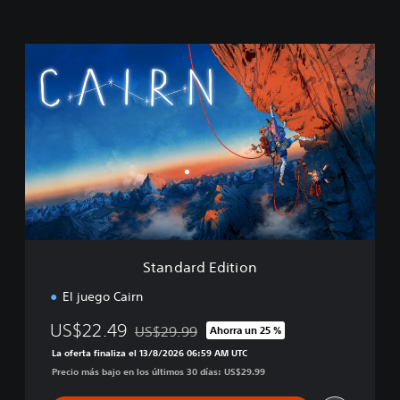
S
t
a
n
d
a
r
d
E
d
i
t
i
Standard Edition
o
n
El juego Cairn
US$22.49
US$29.99
Ahorra un 25 %
Rebajado del precio original de US$29.99
La oferta finaliza el 13/8/2026 06:59 AM UTC
Precio más bajo en los últimos 30 días: US$29.99