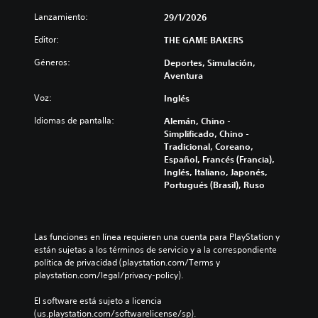
q
o
u
i
u
l
Lanzamiento:
29/1/2026
d
d
e
a
e
a
s
Editor:
m
THE GAME BAKERS
n
e
s
e
a
Géneros:
Deportes, Simulación,
p
n
d
j
Aventura
u
t
e
u
e
e
b
g
Voz:
Inglés
d
i
o
a
a
n
Idiomas de pantalla:
Alemán, Chino -
r
t
n
c
Simplificado, Chino -
.
o
o
l
Tradicional, Coreano,
n
í
u
Español, Francés (Francia),
e
r
y
E
Inglés, Italiano, Japonés,
l
s
e
v
Portugués (Brasil), Ruso
o
s
e
P
s
u
u
n
s
b
e
t
o
t
d
Las funciones en línea requieren una cuenta para PlayStation y 
o
n
í
e
están sujetas a los términos de servicio y a la correspondiente 
s
i
t
s
política de privacidad (playstation.com/Terms y 
r
d
u
j
playstation.com/legal/privacy-policy).
o
á
l
u
s
o
p
g
El software está sujeto a licencia 
a
s
i
a
(us.playstation.com/softwarelicense/sp).