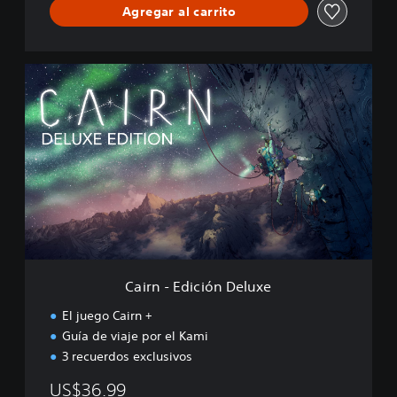
Agregar al carrito
C
a
i
r
n
-
E
d
i
c
i
ó
n
Cairn - Edición Deluxe
D
e
El juego Cairn +
l
Guía de viaje por el Kami
u
3 recuerdos exclusivos
x
e
US$36.99