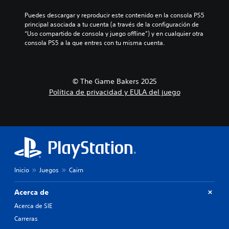
t
p
d
r
u
a
y
o
Puedes descargar y reproducir este contenido en la consola PS5 
a
r
d
principal asociada a tu cuenta (a través de la configuración de 
s
l
a
e
“Uso compartido de consola y juego offline”) y en cualquier otra 
s
r
l
s
consola PS5 a la que entres con tu misma cuenta.
i
e
a
p
m
d
h
l
e
p
i
a
d
s
l
z
© The Game Bakers 2025
o
t
i
a
Política de privacidad y EULA del juego
r
o
f
r
.
r
t
i
i
e
c
a
p
a
y
o
d
l
r
o
o
l
s
s
o
p
Inicio
Juegos
Cairn
s
P
e
m
u
r
e
e
Acerca de
s
n
d
o
Acerca de SIE
ú
e
n
s
s
Carreras
a
s
r