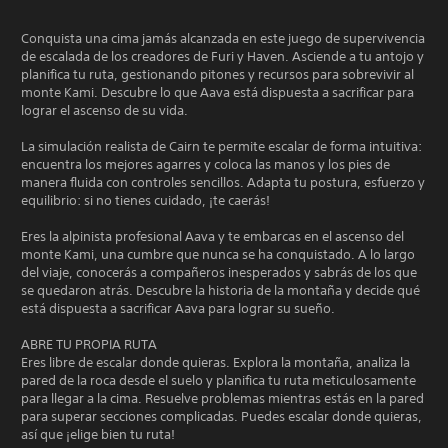
Conquista una cima jamás alcanzada en este juego de supervivencia
de escalada de los creadores de Furi y Haven. Asciende a tu antojo y
planifica tu ruta, gestionando pitones y recursos para sobrevivir al
monte Kami. Descubre lo que Aava está dispuesta a sacrificar para
lograr el ascenso de su vida.
La simulación realista de Cairn te permite escalar de forma intuitiva:
encuentra los mejores agarres y coloca las manos y los pies de
manera fluida con controles sencillos. Adapta tu postura, esfuerzo y
equilibrio: si no tienes cuidado, ¡te caerás!
Eres la alpinista profesional Aava y te embarcas en el ascenso del
monte Kami, una cumbre que nunca se ha conquistado. A lo largo
del viaje, conocerás a compañeros inesperados y sabrás de los que
se quedaron atrás. Descubre la historia de la montaña y decide qué
está dispuesta a sacrificar Aava para lograr su sueño.
ABRE TU PROPIA RUTA
Eres libre de escalar donde quieras. Explora la montaña, analiza la
pared de la roca desde el suelo y planifica tu ruta meticulosamente
para llegar a la cima. Resuelve problemas mientras estás en la pared
para superar secciones complicadas. Puedes escalar donde quieras,
así que ¡elige bien tu ruta!