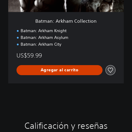
k
i
h
o
a
n
m
Batman: Arkham Collection
C
o
Batman: Arkham Knight
l
Batman: Arkham Asylum
l
Batman: Arkham City
e
c
US$59.99
t
i
o
Agregar al carrito
n
Calificación y reseñas