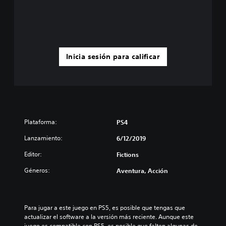
Inicia sesión para calificar
Plataforma:
PS4
Lanzamiento:
6/12/2019
Editor:
Fictions
Géneros:
Aventura, Acción
Para jugar a este juego en PS5, es posible que tengas que 
actualizar el software a la versión más reciente. Aunque este 
juego es compatible con PS5, es posible que falten algunas de 