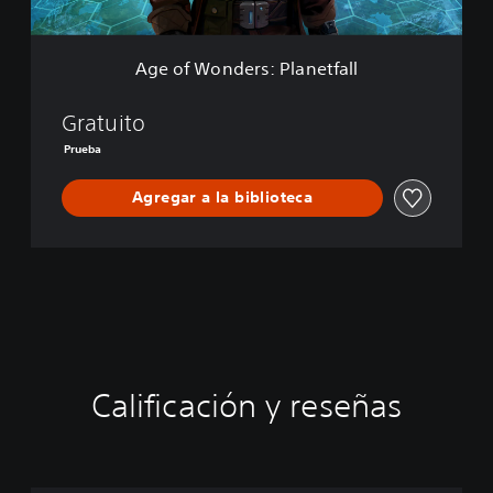
i
r
t
s
i
:
o
Age of Wonders: Planetfall
P
n
l
a
Gratuito
n
Prueba
e
t
Agregar a la biblioteca
f
a
l
l
Calificación y reseñas