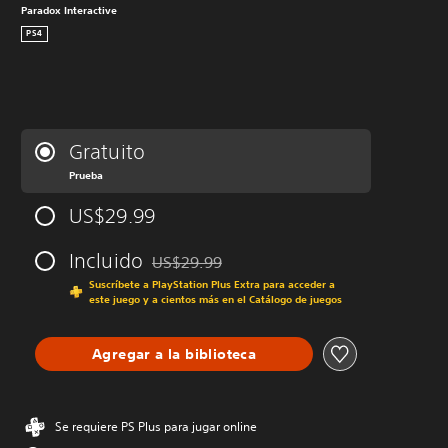
Paradox Interactive
PS4
Gratuito
Prueba
US$29.99
Incluido
US$29.99
Rebajado del precio original de US$29.99
Suscríbete a PlayStation Plus Extra para acceder a
este juego y a cientos más en el Catálogo de juegos
Agregar a la biblioteca
Se requiere PS Plus para jugar online