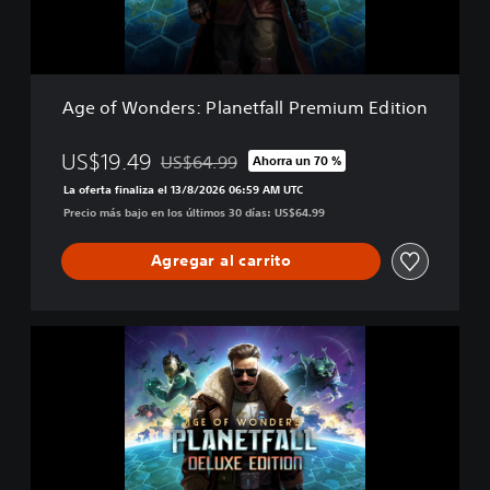
d
e
r
s
:
Age of Wonders: Planetfall Premium Edition
P
l
a
US$19.49
US$64.99
Ahorra un 70 %
Rebajado del precio original de US$64.99
n
La oferta finaliza el 13/8/2026 06:59 AM UTC
e
Precio más bajo en los últimos 30 días: US$64.99
t
f
a
Agregar al carrito
l
l
P
A
r
g
e
e
m
o
i
f
u
W
m
o
E
n
d