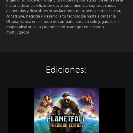
ingenio, tu poderío militar y tus dotes diplomáticas. Desentraña la
historia de una civilización devastada mientras exploras ruinas
planetarias y descubres otras facciones de supervivientes. Lucha,
construye, negocia y desarrolla tu tecnología hasta alcanzar la
Utopía, ya sea en el modo de campaña para un solo jugador, en
mapas aleatorios, o jugando contra amigos en el modo
multijugador.
Ediciones:
A
g
e
o
f
W
o
n