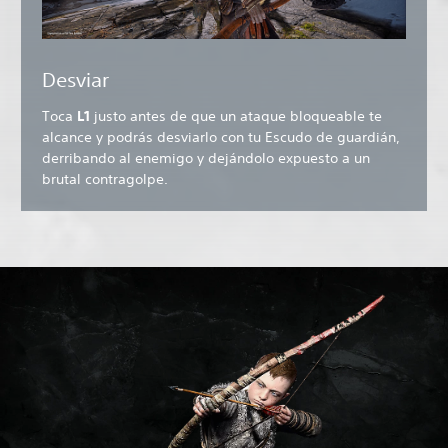
Desviar
Toca
L1
justo antes de que un ataque bloqueable te
alcance y podrás desviarlo con tu Escudo de guardián,
derribando al enemigo y dejándolo expuesto a un
brutal contragolpe.