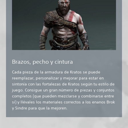
Brazos, pecho y cintura
Cada pieza de la armadura de Kratos se puede
reemplazar, personalizar y mejorar para estar en
sintonía con las fortalezas de Kratos según tu estilo de
juego. Consigue un gran número de piezas y conjuntos
completos (que pueden mezclarse y combinarse entre
sí) y llévales los materiales correctos a los enanos Brok
y Sindre para que la mejoren.