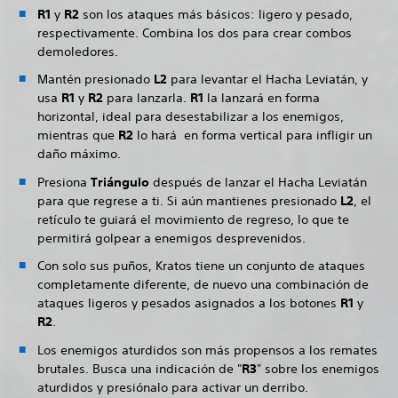
R1
y
R2
son los ataques más básicos: ligero y pesado,
respectivamente. Combina los dos para crear combos
demoledores.
Mantén presionado
L2
para levantar el Hacha Leviatán, y
usa
R1
y
R2
para lanzarla.
R1
la lanzará en forma
horizontal, ideal para desestabilizar a los enemigos,
mientras que
R2
lo hará en forma vertical para infligir un
daño máximo.
Presiona
Triángulo
después de lanzar el Hacha Leviatán
para que regrese a ti. Si aún mantienes presionado
L2
, el
retículo te guiará el movimiento de regreso, lo que te
permitirá golpear a enemigos desprevenidos.
Con solo sus puños, Kratos tiene un conjunto de ataques
completamente diferente, de nuevo una combinación de
ataques ligeros y pesados asignados a los botones
R1
y
R2
.
Los enemigos aturdidos son más propensos a los remates
brutales. Busca una indicación de "
R3
" sobre los enemigos
aturdidos y presiónalo para activar un derribo.