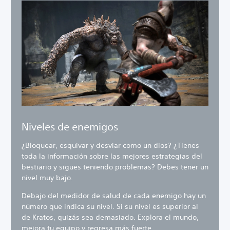
Niveles de enemigos
¿Bloquear, esquivar y desviar como un dios? ¿Tienes
toda la información sobre las mejores estrategias del
bestiario y sigues teniendo problemas? Debes tener un
nivel muy bajo.
Debajo del medidor de salud de cada enemigo hay un
número que indica su nivel. Si su nivel es superior al
de Kratos, quizás sea demasiado. Explora el mundo,
mejora tu equipo y regresa más fuerte.