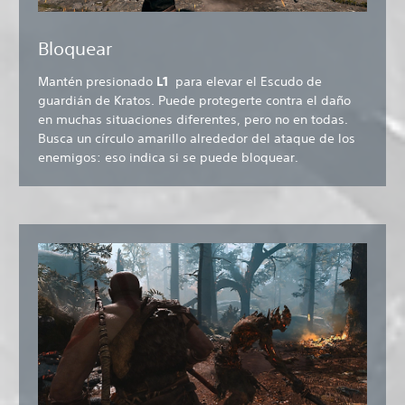
Bloquear
Mantén presionado
L1
para elevar el Escudo de
guardián de Kratos. Puede protegerte contra el daño
en muchas situaciones diferentes, pero no en todas.
Busca un círculo amarillo alrededor del ataque de los
enemigos: eso indica si se puede bloquear.