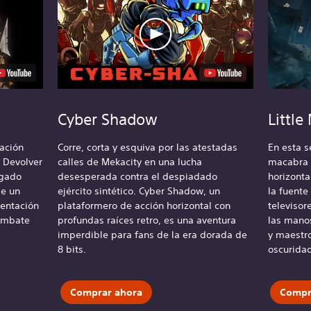
Cyber Shadow
Little
ación
Corre, corta y esquiva por las atestadas
En esta s
 Devolver
calles de Mekacity en una lucha
macabra 
agado
desesperada contra el despiadado
horizonta
de un
ejército sintético. Cyber Shadow, un
la fuente
sentación
plataformero de acción horizontal con
televisor
combate
profundas raíces retro, es una aventura
las mano
imperdible para fans de la era dorada de
y maestro
8 bits.
oscuridad
Comprar ahora
Compr