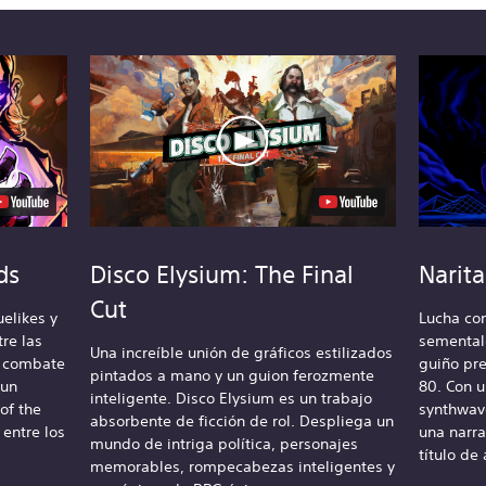
ds
Disco Elysium: The Final
Narit
Cut
uelikes y
Lucha con
re las
sementale
Una increíble unión de gráficos estilizados
n combate
guiño pre
pintados a mano y un guion ferozmente
 un
80. Con 
inteligente. Disco Elysium es un trabajo
of the
synthwave
absorbente de ficción de rol. Despliega un
entre los
una narra
mundo de intriga política, personajes
título de
memorables, rompecabezas inteligentes y