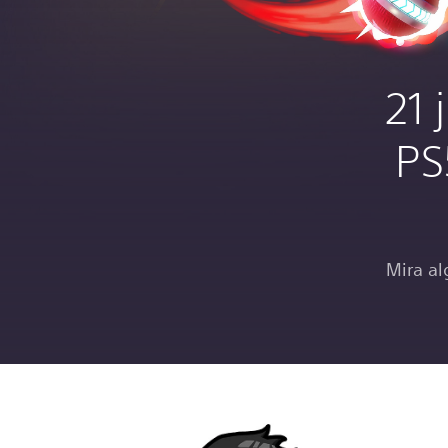
21 
PS
Mira al