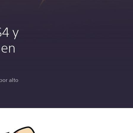
S4 y
 en
por alto