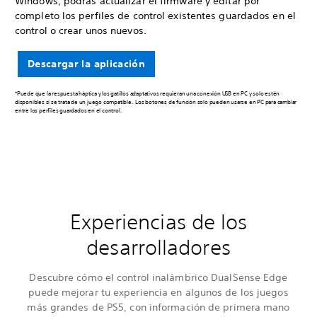
Windows, podrás actualizar el firmware y editar por
completo los perfiles de control existentes guardados en el
control o crear unos nuevos.
Descargar la aplicación
*Puede que la respuesta háptica y los gatillos adaptativos requieran una conexión USB en PC y solo estén
disponibles si se trata de un juego compatible. Los botones de función solo pueden usarse en PC para cambiar
entre los perfiles guardados en el control.
Experiencias de los
desarrolladores
Descubre cómo el control inalámbrico DualSense Edge
puede mejorar tu experiencia en algunos de los juegos
más grandes de PS5, con información de primera mano