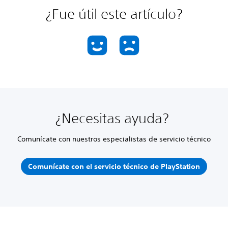
¿Fue útil este artículo?
¿Necesitas ayuda?
Comunícate con nuestros especialistas de servicio técnico
Comunícate con el servicio técnico de PlayStation