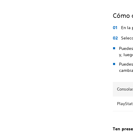
Cómo c
En la 
Selec
Puedes 
y, lueg
Puedes
cambia
Consola
PlaySta
Ten prese