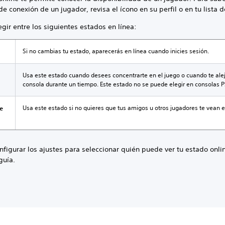
de conexión de un jugador, revisa el ícono en su perfil o en tu lista 
gir entre los siguientes estados en línea:
Si no cambias tu estado, aparecerás en línea cuando inicies sesión.
Usa este estado cuando desees concentrarte en el juego o cuando te alej
o
consola durante un tiempo. Este estado no se puede elegir en consolas 
Usa este estado si no quieres que tus amigos u otros jugadores te vean e
e
figurar los ajustes para seleccionar quién puede ver tu estado onli
guía.