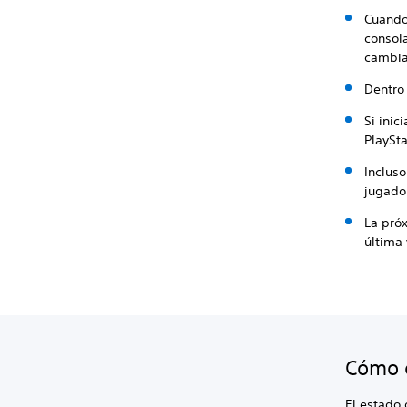
Cuando 
consola
cambia
Dentro
Si inic
PlaySta
Incluso
jugador
La próx
última 
Cómo c
El estado 