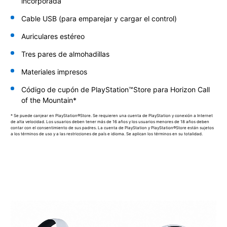
incorporada
Cable USB (para emparejar y cargar el control)
Auriculares estéreo
Tres pares de almohadillas
Materiales impresos
Código de cupón de PlayStation™Store para Horizon Call
of the Mountain*
* Se puede canjear en PlayStation®Store. Se requieren una cuenta de PlayStation y conexión a Internet
de alta velocidad. Los usuarios deben tener más de 16 años y los usuarios menores de 18 años deben
contar con el consentimiento de sus padres. La cuenta de PlayStation y PlayStation®Store están sujetos
a los términos de uso y a las restricciones de país e idioma. Se aplican los términos en su totalidad.