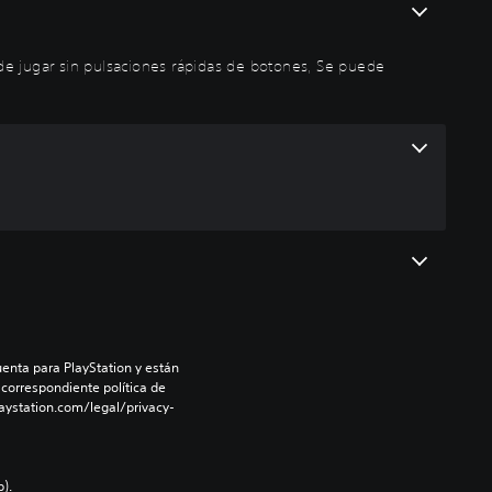
puede jugar sin pulsaciones rápidas de botones, Se puede
enta para PlayStation y están 
 correspondiente política de 
aystation.com/legal/privacy-
).