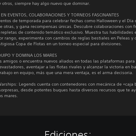
y otros, siempre hay algo nuevo que dominar.
A EN EVENTOS, COLABORACIONES Y TORNEOS FASCINANTES
ventos de temporada para celebrar fechas como Halloween y el Día 
re otras, y gana recompensas únicas. Descubre colaboraciones con f
repletas de contenido temático exclusivo. Muestra tus habilidades 
por rango, experimenta con cambios de reglas bestiales en Peleas y
stigiosa Copa de Flotas en un torneo especial para divisiones.
UIPO Y DOMINA LOS MARES
us amigos o encuentra nuevos aliados en todas las plataformas para
vastadores, aventajar a las flotas rivales y alcanzar la victoria en ba
rabajo en equipo, más que una mera ventaja, es el arma decisoria.
Warships: Legends cuenta con contenedores con mecánica de «caja 
 sorpresas, desde potentes buques hasta diversos recursos que te a
os mares.
Ediciones: