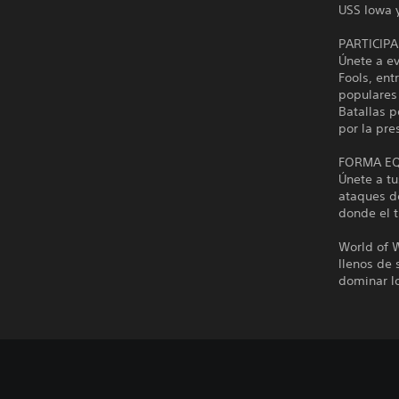
USS Iowa 
PARTICIP
Únete a e
Fools, ent
populares 
Batallas 
por la pre
FORMA EQ
Únete a t
ataques de
donde el t
World of 
llenos de
dominar l