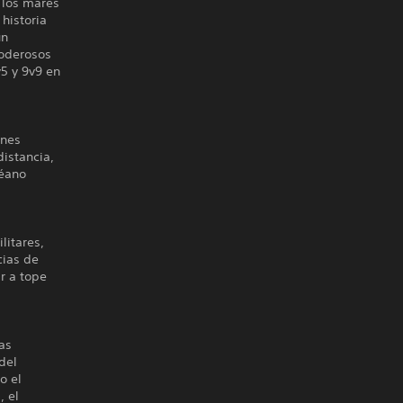
 los mares
historia
un
poderosos
v5 y 9v9 en
ones
distancia,
céano
litares,
cias de
r a tope
as
del
o el
, el