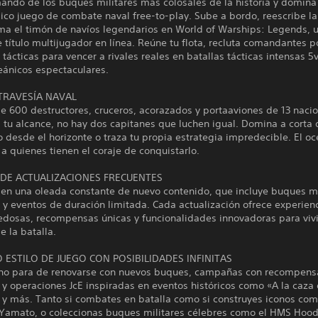
ando de los buques militares más colosales de la historia y domina
ico juego de combate naval free-to-play. Sube a bordo, reescribe la 
oma el timón de navíos legendarios en World of Warships: Legends, 
 título multijugador en línea. Reúne tu flota, recluta comandantes 
s tácticas para vencer a rivales reales en batallas tácticas intensas 5
ánicos espectaculares.
 TRAVESÍA NAVAL
e 600 destructores, cruceros, acorazados y portaaviones de 13 naci
a tu alcance, no hay dos capitanes que luchen igual. Domina a corta 
 desde el horizonte o traza tu propia estrategia impredecible. El o
a quienes tienen el coraje de conquistarlo.
 DE ACTUALIZACIONES FRECUENTES
 en una oleada constante de nuevo contenido, que incluye buques mi
y eventos de duración limitada. Cada actualización ofrece experien
edosas, recompensas únicas y funcionalidades innovadoras para vivi
e la batalla.
 ESTILO DE JUEGO CON POSIBILIDADES INFINITAS
 no para de renovarse con nuevos buques, campañas con recompens
 y operaciones JcE inspiradas en eventos históricos como «A la caza 
 y más. Tanto si combates en batalla como si construyes iconos com
Yamato, o coleccionas buques militares célebres como el HMS Hood