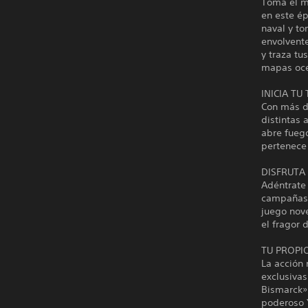
Toma el m
en este ép
naval y t
envolvente
y traza tu
mapas oce
INICIA TU
Con más d
distintas 
abre fuego
pertenece 
DISFRUTA
Adéntrate
campañas 
juego nov
el fragor d
TU PROPIO
La acción
exclusivas
Bismarck»
poderoso 