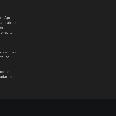
de April
ranquicias
en
 compite
 coordinar
tallas
botín»
yudarán a