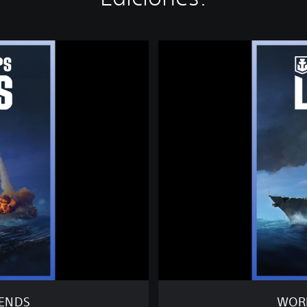
W
O
R
L
D
O
F
W
A
R
S
H
I
P
S
:
L
E
GENDS
WORL
G