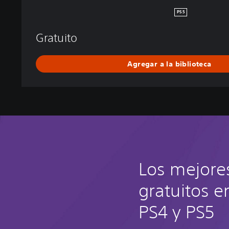
E
PS5
N
D
Gratuito
S
Agregar a la biblioteca
Los mejore
gratuitos e
PS4 y PS5