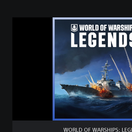
W
O
R
L
D
O
F
W
A
R
S
H
I
P
S
:
L
E
WORLD OF WARSHIPS: LE
G