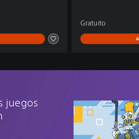
E
N
D
Gratuito
S
A
s juegos
n