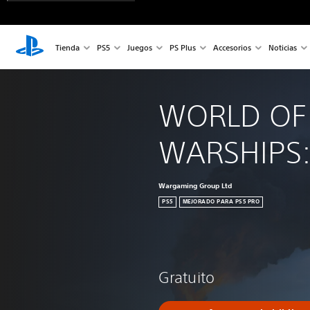
Tienda
PS5
Juegos
PS Plus
Accesorios
Noticias
WORLD OF
WARSHIPS:
Wargaming Group Ltd
PS5
MEJORADO PARA PS5 PRO
Gratuito