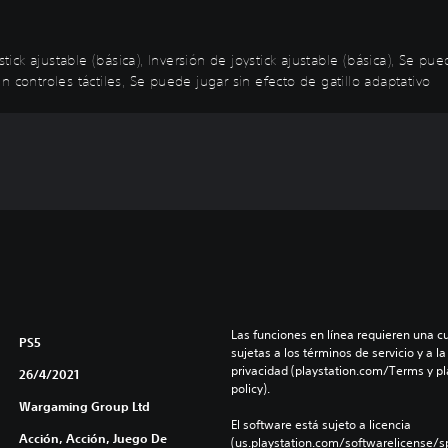
stick ajustable (básica), Inversión de joystick ajustable (básica), Se 
 controles táctiles, Se puede jugar sin efecto de gatillo adaptativo
Las funciones en línea requieren una cu
PS5
sujetas a los términos de servicio y a la
privacidad (playstation.com/Terms y pl
26/4/2021
policy).
Wargaming Group Ltd
El software está sujeto a licencia 
Acción, Acción, Juego De
(us.playstation.com/softwarelicense/sp