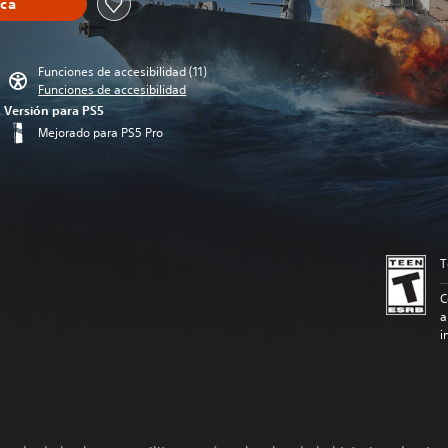
eca
Funciones de accesibilidad (11)
Funciones de accesibilidad
Versión para PS5
Mejorado para PS5 Pro
T
C
a
i