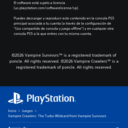
o
El software está sujeto a licencia 
s
l
(us.playstation.com/softwarelicense/sp).
j
ú
u
m
Puedes descargar y reproducir este contenido en la consola PS5 
g
e
principal asociada a tu cuenta (a través de la configuración de 
a
n
“Uso compartido de consola y juego offline”) y en cualquier otra 
r
e
consola PS5 a la que entres con tu misma cuenta.
y
s
d
d
e
e
s
a
p
©2026 Vampire Survivors™ is a registered trademark of
u
l
poncle. All rights reserved. ©2026 Vampire Crawlers™ is a
d
a
registered trademark of poncle. All rights reserved.
i
z
o
a
i
r
n
t
d
e
i
p
v
o
i
r
d
Inicio
Juegos
l
u
Vampire Crawlers: The Turbo Wildcard from Vampire Survivors
o
a
s
l
m