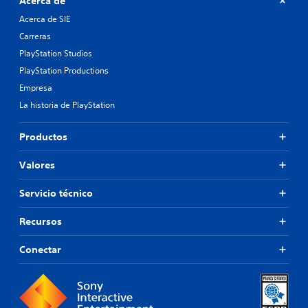
Acerca de
e
e
s
Acerca de SIE
n
.
ú
Carreras
s
PlayStation Studios
s
i
PlayStation Productions
n
Empresa
m
La historia de PlayStation
a
n
t
Productos
e
n
Valores
e
r
Servicio técnico
p
u
l
Recursos
s
a
Conectar
d
o
s
l
o