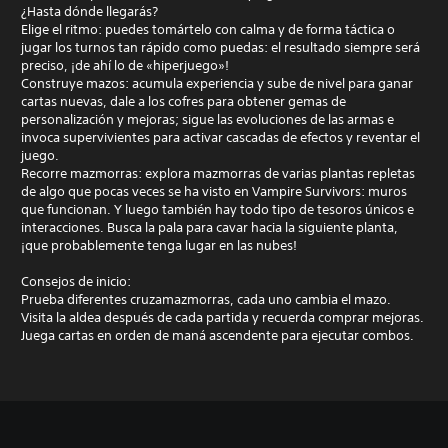
¿Hasta dónde llegarás?
Elige el ritmo: puedes tomártelo con calma y de forma táctica o
jugar los turnos tan rápido como puedas: el resultado siempre será
preciso, ¡de ahí lo de «hiperjuego»!
Construye mazos: acumula experiencia y sube de nivel para ganar
cartas nuevas, dale a los cofres para obtener gemas de
personalización y mejoras; sigue las evoluciones de las armas e
invoca supervivientes para activar cascadas de efectos y reventar el
juego.
Recorre mazmorras: explora mazmorras de varias plantas repletas
de algo que pocas veces se ha visto en Vampire Survivors: muros
que funcionan. Y luego también hay todo tipo de tesoros únicos e
interacciones. Busca la pala para cavar hacia la siguiente planta,
¡que probablemente tenga lugar en las nubes!
Consejos de inicio:
Prueba diferentes cruzamazmorras, cada uno cambia el mazo.
Visita la aldea después de cada partida y recuerda comprar mejoras.
Juega cartas en orden de maná ascendente para ejecutar combos.