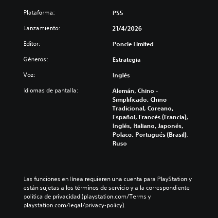
n
e
d
e
Plataforma:
PS5
e
r
Lanzamiento:
s
21/4/2026
p
r
u
Editor:
Poncle Limited
e
l
d
Géneros:
Estrategia
s
u
a
c
Voz:
Inglés
d
i
o
r
Idiomas de pantalla:
Alemán, Chino -
y
s
Simplificado, Chino -
s
Tradicional, Coreano,
b
i
Español, Francés (Francia),
o
l
Inglés, Italiano, Japonés,
t
e
Polaco, Portugués (Brasil),
o
n
Ruso
n
c
e
i
s
a
r
Las funciones en línea requieren una cuenta para PlayStation y 
P
l
están sujetas a los términos de servicio y a la correspondiente 
u
o
política de privacidad (playstation.com/Terms y 
e
s
playstation.com/legal/privacy-policy).
d
v
e