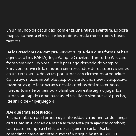
En un mundo de oscuridad, comienza una nueva aventura. Explora
mapas, aumenta el nivel de los poderes, mata monstruos y busca
tesoros.
De los creadores de Vampire Survivors, que de alguna forma se han
agenciado tres BAFTA, llega Vampire Crawlers: The Turbo Wildcard
from Vampire Survivors. Este hiperjuego derivado de Vampire
Survivors convierte la emoción «in crescendo» de los supervivientes
en un «BLOBBER» de cartas por turnos con elementos «roguelite».
Construye mazos imbatibles, explora desde una nueva perspectiva
mazmorras que te sonarán y desata combos destrozamundos.
Puedes tomarte tu tiempo y planificar con estrategia o jugar los
turnos tan rápido como puedas: el resultado siempre será preciso,
¡de ahí lo de «hiperjuego»!
¿De qué trata este juego?
Es una matanza por turnos cuya intensidad va aumentando: juega
cartas según el orden de maná ascendente para ejecutar combos;
cada paso multiplica el efecto de la siguiente carta. Usa los
comodines para aumentar el montón y sigue hasta 10, 20, 30...