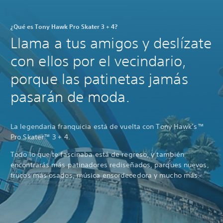
¿Qué es Tony Hawk Pro Skater 3 + 4?
Llama a tus amigos y deslízate
con ellos por el vecindario,
porque las patinetas jamás
pasarán de moda.
La legendaria franquicia está de vuelta con Tony Hawk’s™
Pro Skater™ 3 + 4.
Todo lo que te fascinaba está de regreso, y también
encontrarás más patinadores rediseñados, parques nuevos,
trucos más osados, música ensordecedora y mucho más.