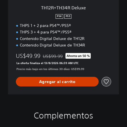
e
TH12R+TH34R Deluxe
l
u
PS4
PS5
x
THPS 1 + 2 para PS4™/PS5®
e
THPS 3 + 4 para PS4™/PS5®
Contenido Digital Deluxe de TH12R
Contenido Digital Deluxe de TH34R
US$49.99
US$99.99
Ahorra un 50 %
Rebajado del precio original de US$99.99
La oferta finaliza el 13/8/2026 06:59 AM UTC
Precio más bajo en los últimos 30 días: US$99.99
Agregar al carrito
Complementos