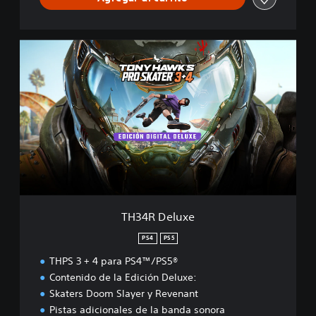
T
H
3
4
R
D
e
l
u
x
e
TH34R Deluxe
PS4
PS5
THPS 3 + 4 para PS4™/PS5®
Contenido de la Edición Deluxe:
Skaters Doom Slayer y Revenant
Pistas adicionales de la banda sonora