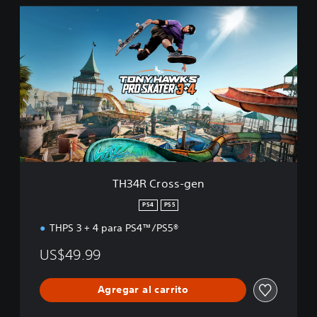
T
H
3
4
R
C
r
o
s
s
-
g
e
TH34R Cross-gen
n
PS4
PS5
THPS 3 + 4 para PS4™/PS5®
US$49.99
Agregar al carrito