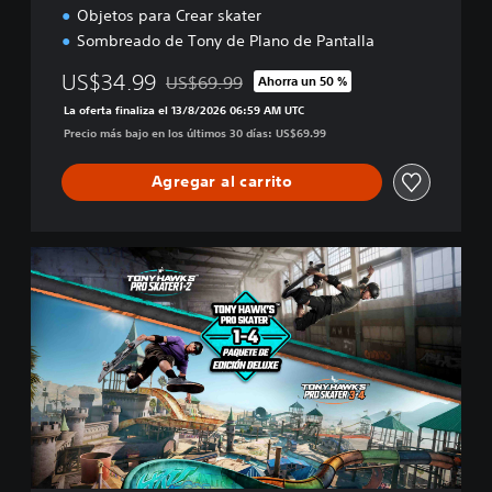
Objetos para Crear skater
Sombreado de Tony de Plano de Pantalla
US$34.99
US$69.99
Ahorra un 50 %
Rebajado del precio original de US$69.99
La oferta finaliza el 13/8/2026 06:59 AM UTC
Precio más bajo en los últimos 30 días: US$69.99
Agregar al carrito
T
H
1
2
R
+
T
H
3
4
R
D