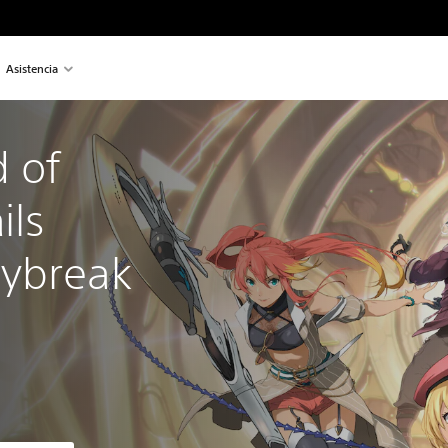
Asistencia
 of 
ils 
aybreak