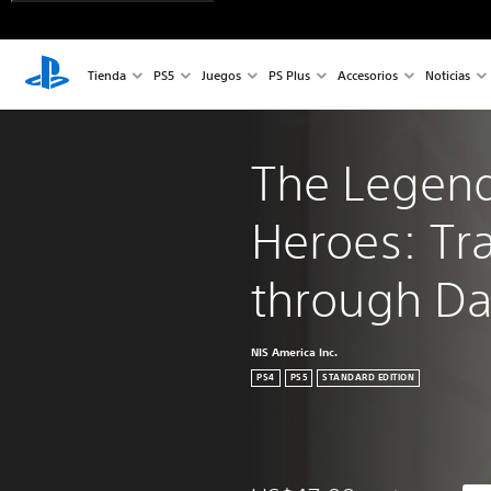
Tienda
PS5
Juegos
PS Plus
Accesorios
Noticias
The Legend
Heroes: Tra
through D
NIS America Inc.
PS4
PS5
STANDARD EDITION