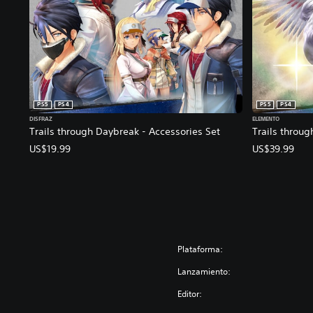
PS5
PS4
PS5
PS4
DISFRAZ
ELEMENTO
Trails through Daybreak - Accessories Set
Trails throu
US$19.99
US$39.99
Plataforma:
Lanzamiento:
Editor: