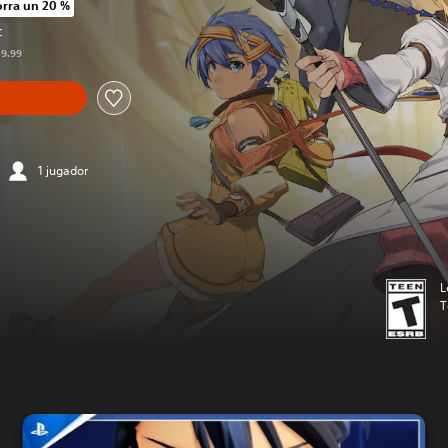
rra un 20 %
cio original de US$59.99
C
59.99
1 jugador
L
T