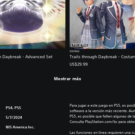
PS5
PS4
DISFRAZ
gh Daybreak - Advanced Set
Trails through Daybreak - Costu
US$29.99
Mostrar más
Para jugar a este juego en PS5, es posib
PS4, PS5
software a la versión más reciente. Au
PS5, es posible que falten algunas de l
5/7/2024
Consulta PlayStation.com/bc para obte
NIS America Inc.
Las funciones en línea requieren una cu