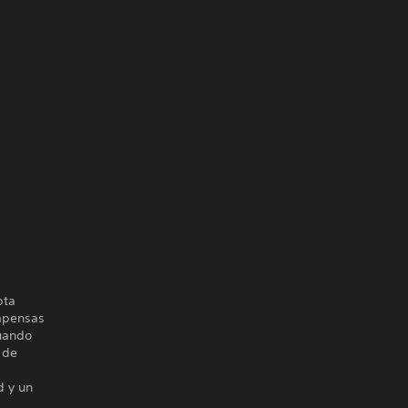
pta
ompensas
cuando
 de
d y un