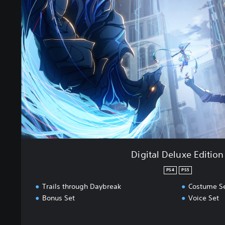
t
a
l
D
e
l
u
x
e
E
d
i
t
i
Digital Deluxe Edition
o
n
PS4
PS5
Trails through Daybreak
Costume S
Bonus Set
Voice Set