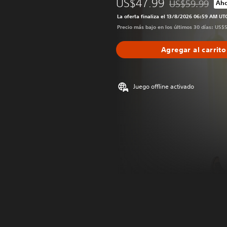
US$47.99
US$59.99
Aho
Rebajado del pre
La oferta finaliza el 13/8/2026 06:59 AM UT
Precio más bajo en los últimos 30 días: US$
Agregar al carrito
Juego offline activado