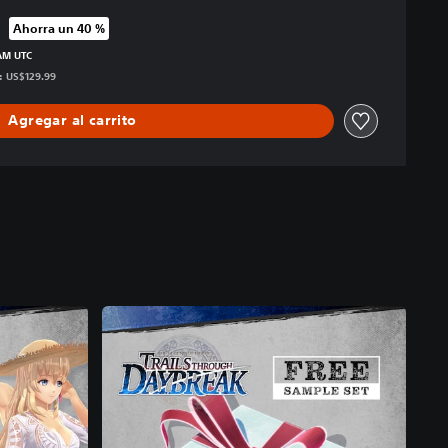
Ahorra un 40 %
 precio original de US$129.99
 AM UTC
s: US$129.99
Agregar al carrito