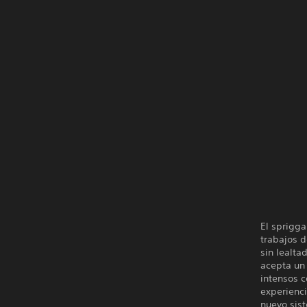
El sprigg
trabajos 
sin lealt
acepta un
intensos 
experienc
nuevo sis