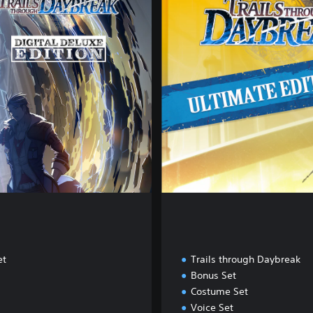
b
m
r
a
e
t
a
e
k
E
D
d
e
i
m
t
o
i
o
n
et
Trails through Daybreak
Bonus Set
Costume Set
Voice Set