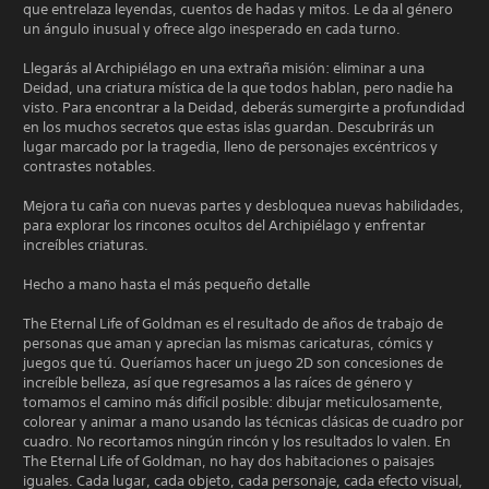
que entrelaza leyendas, cuentos de hadas y mitos. Le da al género
un ángulo inusual y ofrece algo inesperado en cada turno.
Llegarás al Archipiélago en una extraña misión: eliminar a una
Deidad, una criatura mística de la que todos hablan, pero nadie ha
visto. Para encontrar a la Deidad, deberás sumergirte a profundidad
en los muchos secretos que estas islas guardan. Descubrirás un
lugar marcado por la tragedia, lleno de personajes excéntricos y
contrastes notables.
Mejora tu caña con nuevas partes y desbloquea nuevas habilidades,
para explorar los rincones ocultos del Archipiélago y enfrentar
increíbles criaturas.
Hecho a mano hasta el más pequeño detalle
The Eternal Life of Goldman es el resultado de años de trabajo de
personas que aman y aprecian las mismas caricaturas, cómics y
juegos que tú. Queríamos hacer un juego 2D son concesiones de
increíble belleza, así que regresamos a las raíces de género y
tomamos el camino más difícil posible: dibujar meticulosamente,
colorear y animar a mano usando las técnicas clásicas de cuadro por
cuadro. No recortamos ningún rincón y los resultados lo valen. En
The Eternal Life of Goldman, no hay dos habitaciones o paisajes
iguales. Cada lugar, cada objeto, cada personaje, cada efecto visual,