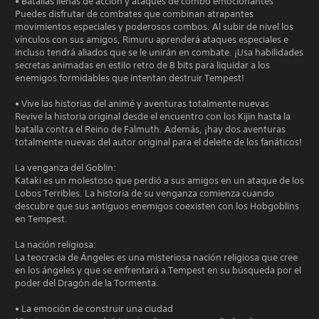
• Batallas llenas de acción y ataques de combo emocionantes
Puedes disfrutar de combates que combinan atrapantes
movimientos especiales y poderosos combos. Al subir de nivel los
vínculos con sus amigos, Rimuru aprenderá ataques especiales e
incluso tendrá aliados que se le unirán en combate. ¡Usa habilidades
secretas animadas en estilo retro de 8 bits para liquidar a los
enemigos formidables que intentan destruir Tempest!
• Vive las historias del animé y aventuras totalmente nuevas
Revive la historia original desde el encuentro con los Kijin hasta la
batalla contra el Reino de Falmuth. Además, ¡hay dos aventuras
totalmente nuevas del autor original para el deleite de los fanáticos!
La venganza del Goblin:
Kataki es un molestoso que perdió a sus amigos en un ataque de los
Lobos Terribles. La historia de su venganza comienza cuando
descubre que sus antiguos enemigos coexisten con los Hobgoblins
en Tempest.
La nación religiosa:
La teocracia de Ángeles es una misteriosa nación religiosa que cree
en los ángeles y que se enfrentará a Tempest en su búsqueda por el
poder del Dragón de la Tormenta.
• La emoción de construir una ciudad