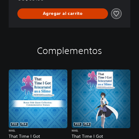
Agregar al carrito
Complementos
PS5
PS4
PS5
PS4
NIVEL
NIVEL
That Time I Got
That Time I Got