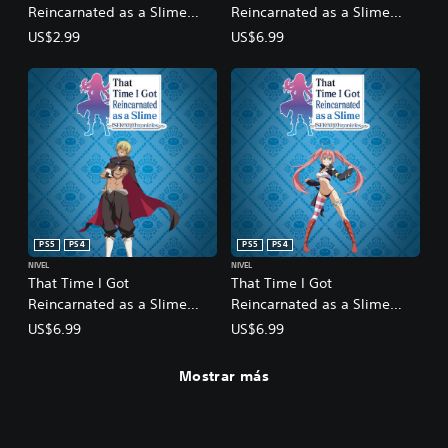
Reincarnated as a Slime
Reincarnated as a Slime
ISEKAI Chronicles - Bonus
ISEKAI Chronicles - DLC 1: A
US$2.99
US$6.99
Side Quest Collection:
Strange Fate
Commemorative Statues
PS5
PS4
PS5
PS4
NIVEL
NIVEL
That Time I Got
That Time I Got
Reincarnated as a Slime
Reincarnated as a Slime
ISEKAI Chronicles - DLC 2:
ISEKAI Chronicles - DLC 3:
US$6.99
US$6.99
The Fairy Queen's Labyrinth
Martial Arts Tournament
Mostrar más