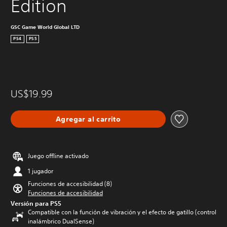
Edition
GSC Game World Global LTD
PS4
PS5
US$19.99
Agregar al carrito
Juego offline activado
1 jugador
Funciones de accesibilidad (8)
Funciones de accesibilidad
Versión para PS5
Compatible con la función de vibración y el efecto de gatillo (control
inalámbrico DualSense)