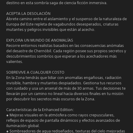
destino en esta sombría saga de ciencia ficción inmersiva.
ACEPTA LA DESOLACIÓN
Ábrete camino entre el aislamiento y el suspenso de la naturaleza de
Europa del Este repleta de vagabundos desesperados, criaturas
mutantes y peligros invisibles que están al acecho.
EXPLORA UN MUNDO DE ANOMALÍAS
Recorre entornos realistas basados en las consecuencias anómalas
del desastre de Chernóbil. Cada región posee sus propios secretos y
descubrimientos sombríos que esperan a los acechadores más
valientes.
SOBREVIVE A CUALQUIER COSTO
En la Zona tendrás que lidiar con anomalías engañosas, radiación
invisible, hambre y mutantes despiadados. Gestiona tus recursos
con cuidado y usa un arsenal de más de 30 armas. Tus decisiones te
llevarán por un camino no lineal hacia diversos finales en tu misión
por descubrir los secretos más oscuros de la Zona.
Características de la Enhanced Edition:
● Mejoras visuales en la atmósfera como rayos crepusculares,
reflejos de espacio de pantalla dinámicos y efectos avanzados de
iluminación global.
● Sombreadores de agua rediseñados, texturas del cielo mejoradas