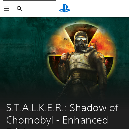
Buscar
S.T.A.L.K.E.R.: Shadow of 
Chornobyl - Enhanсed 