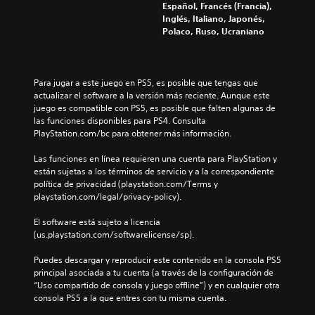
b
Español, Francés (Francia),
e
e
i
Inglés, Italiano, Japonés,
l
s
a
Polaco, Ruso, Ucraniano
d
u
r
e
b
l
s
t
o
a
í
s
Para jugar a este juego en PS5, es posible que tengas que 
f
t
c
actualizar el software a la versión más reciente. Aunque este 
í
u
o
juego es compatible con PS5, es posible que falten algunas de 
o
l
n
las funciones disponibles para PS4. Consulta 
g
o
t
PlayStation.com/bc para obtener más información.
e
s
r
n
p
o
Las funciones en línea requieren una cuenta para PlayStation y 
e
a
l
están sujetas a los términos de servicio y a la correspondiente 
r
r
e
política de privacidad (playstation.com/Terms y 
a
a
s
playstation.com/legal/privacy-policy).
l
l
a
d
a
u
El software está sujeto a licencia 
e
h
n
(us.playstation.com/softwarelicense/sp).
l
i
a
j
s
d
Puedes descargar y reproducir este contenido en la consola PS5 
u
t
i
principal asociada a tu cuenta (a través de la configuración de 
e
o
s
“Uso compartido de consola y juego offline”) y en cualquier otra 
g
r
p
consola PS5 a la que entres con tu misma cuenta.
o
i
o
e