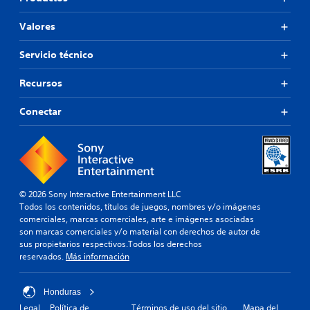
t
s
i
a
.
v
d
Valores
a
a
o
l
t
Servicio técnico
t
a
e
m
Recursos
r
b
n
i
Conectar
a
é
t
n
i
s
v
e
o
p
p
e
r
r
© 2026 Sony Interactive Entertainment LLC
e
m
Todos los contenidos, títulos de juegos, nombres y/o imágenes
d
i
comerciales, marcas comerciales, arte e imágenes asociadas
e
t
son marcas comerciales y/o material con derechos de autor de
f
e
sus propietarios respectivos.Todos los derechos
i
c
reservados.
Más información
n
i
i
e
d
r
Honduras
o
t
Legal
Política de
Términos de uso del sitio
Mapa del