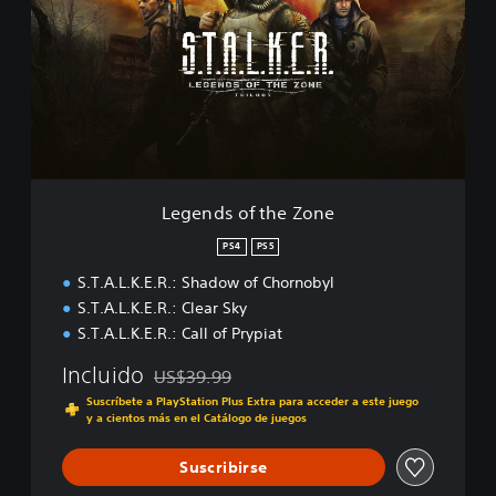
n
e
o
n
b
d
y
s
l
o
-
f
E
t
n
h
h
e
a
Z
Legends of the Zone
n
o
с
n
PS4
PS5
e
e
d
S.T.A.L.K.E.R.: Shadow of Chornobyl
E
S.T.A.L.K.E.R.: Clear Sky
d
S.T.A.L.K.E.R.: Call of Prypiat
i
t
Incluido
US$39.99
i
Rebajado del precio original de US$39.99
Suscríbete a PlayStation Plus Extra para acceder a este juego
o
y a cientos más en el Catálogo de juegos
n
Suscribirse