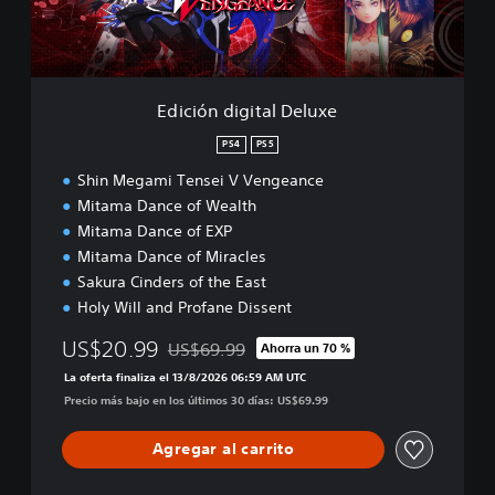
i
g
i
t
a
Edición digital Deluxe
l
D
PS4
PS5
e
Shin Megami Tensei V Vengeance
l
u
Mitama Dance of Wealth
x
Mitama Dance of EXP
e
Mitama Dance of Miracles
Sakura Cinders of the East
Holy Will and Profane Dissent
US$20.99
US$69.99
Ahorra un 70 %
Rebajado del precio original de US$69.99
La oferta finaliza el 13/8/2026 06:59 AM UTC
Precio más bajo en los últimos 30 días: US$69.99
Agregar al carrito