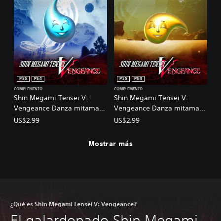
PS5
PS4
PS5
PS4
COMPLEMENTO
COMPLEMENTO
Shin Megami Tensei V:
Shin Megami Tensei V:
Vengeance Danza mitama
Vengeance Danza mitama
de milagros
de riqueza
US$2.99
US$2.99
Mostrar más
¿Qué es Shin Megami Tensei V: Vengeance?
El galardonado Shin Megami