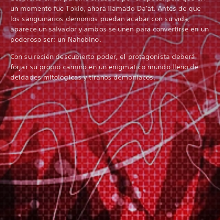
un momento fue Tokio, ahora llamado Da'at. Antes de que
los sanguinarios demonios puedan acabar con su vida,
aparece un salvador y ambos se unen para convertirse en un
poderoso ser: un Nahobino.
Con su recién descubierto poder, el protagonista deberá
forjar su propio camino en un enigmático mundo lleno de
deidades mitológicas y tiranos demoníacos.