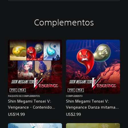
Complementos
PS5
PS4
PS5
PS4
PAQUETE DE COMPLEMENTOS
COMPLEMENTO
Shin Megami Tensei V:
Shin Megami Tensei V:
Vengeance - Contenido
Vengeance Danza mitama
descargable Todo en uno
de EXP
US$14.99
US$2.99