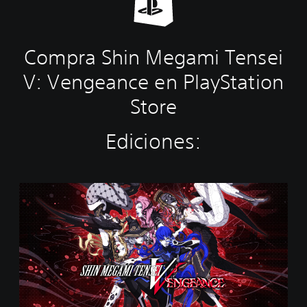
Compra Shin Megami Tensei
V: Vengeance en PlayStation
Store
Ediciones:
S
h
i
n
M
e
g
a
m
i