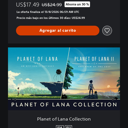
US$17.49
US$24.99
Ahorra un 30 %
Rebajado del precio original de US$24.99
La oferta finaliza el 13/8/2026 06:59 AM UTC
Precio más bajo en los últimos 30 días: US$24.99
Agregar al carrito
P
l
a
n
e
t
o
f
L
a
n
a
C
Planet of Lana Collection
o
l
PS4
PS5