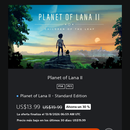
P
l
a
n
e
t
o
f
L
a
n
a
I
Planet of Lana II
I
PS4
PS5
Planet of Lana II - Standard Edition
US$13.99
US$19.99
Ahorra un 30 %
Rebajado del precio original de US$19.99
La oferta finaliza el 13/8/2026 06:59 AM UTC
Precio más bajo en los últimos 30 días: US$19.99