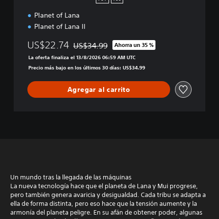
l
Planet of Lana
e
c
Planet of Lana II
t
i
US$22.74
US$34.99
Ahorra un 35 %
Rebajado del precio original de US$34.99
o
La oferta finaliza el 13/8/2026 06:59 AM UTC
n
Precio más bajo en los últimos 30 días: US$34.99
Agregar al carrito
Un mundo tras la llegada de las máquinas
La nueva tecnología hace que el planeta de Lana y Mui progrese,
pero también genera avaricia y desigualdad. Cada tribu se adapta a
ella de forma distinta, pero eso hace que la tensión aumente y la
armonía del planeta peligre. En su afán de obtener poder, algunas