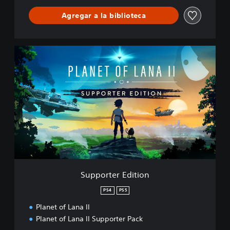
Agregar a la biblioteca
S
u
p
p
o
r
t
e
r
E
d
i
t
Supporter Edition
i
o
PS4
PS5
n
Planet of Lana II
Planet of Lana II Supporter Pack