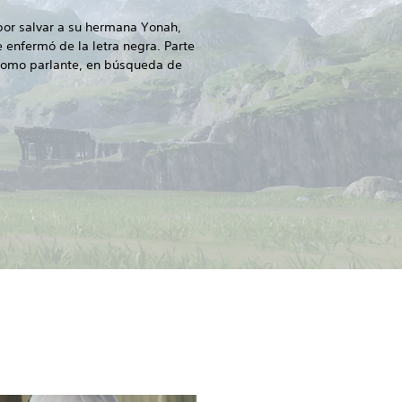
por salvar a su hermana Yonah,
 enfermó de la letra negra. Parte
 tomo parlante, en búsqueda de