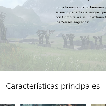
Sigue la misión de un hermano 
su único pariente de sangre, que
con Grimoire Weiss, un extraño
los "Versos sagrados".
Características principales