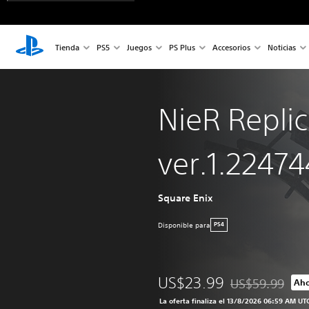
Tienda
PS5
Juegos
PS Plus
Accesorios
Noticias
NieR Repli
ver.1.22474
Square Enix
Disponible para
PS4
US$23.99
US$59.99
Aho
Rebajado del pre
La oferta finaliza el 13/8/2026 06:59 AM UT