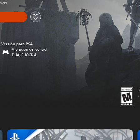
59.99
Versión para PS4
Vibración del control
DUALSHOCK 4
L
s