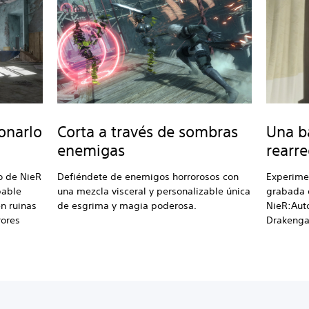
onarlo
Corta a través de sombras
Una b
enemigas
rearr
o de NieR
Defiéndete de enemigos horrorosos con
Experime
bable
una mezcla visceral y personalizable única
grabada 
n ruinas
de esgrima y magia poderosa.
NieR:Aut
rores
Drakenga