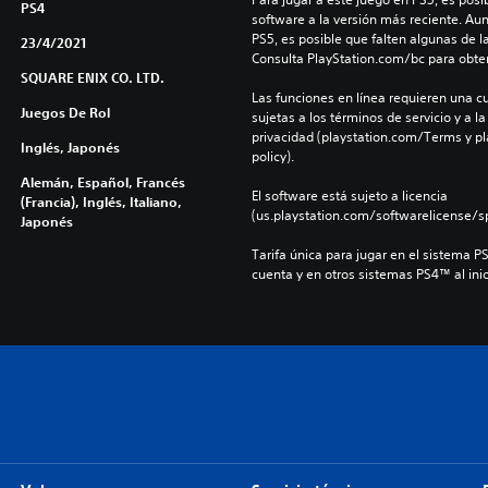
PS4
software a la versión más reciente. Au
PS5, es posible que falten algunas de l
23/4/2021
Consulta PlayStation.com/bc para obte
SQUARE ENIX CO. LTD.
Las funciones en línea requieren una cu
Juegos De Rol
sujetas a los términos de servicio y a la
privacidad (playstation.com/Terms y pl
Inglés, Japonés
policy).
Alemán, Español, Francés
El software está sujeto a licencia 
(Francia), Inglés, Italiano,
(us.playstation.com/softwarelicense/sp
Japonés
Tarifa única para jugar en el sistema P
cuenta y en otros sistemas PS4™ al inic