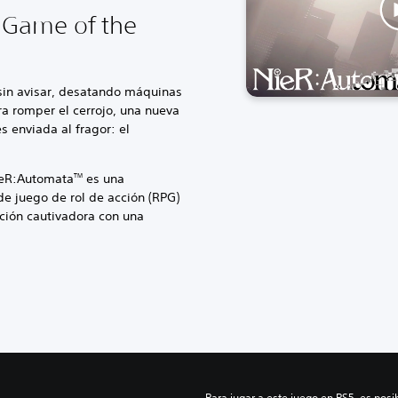
Game of the
sin avisar, desatando máquinas
ra romper el cerrojo, una nueva
s enviada al fragor: el
ieR:Automata
es una
TM
de juego de rol de acción (RPG)
ción cautivadora con una
Para jugar a este juego en PS5, es posib