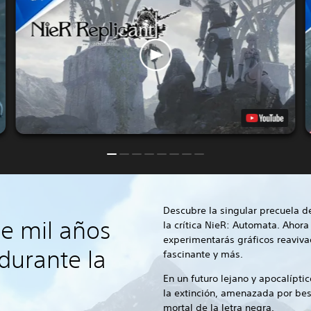
Descubre la singular precuela d
e mil años
la crítica NieR: Automata. Ahor
experimentarás gráficos reaviva
 durante la
fascinante y más.
En un futuro lejano y apocalípti
la extinción, amenazada por bes
mortal de la letra negra.