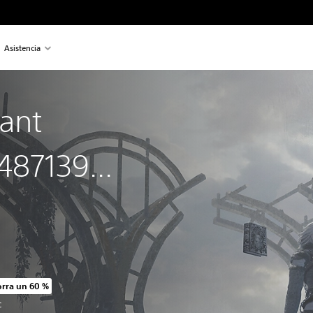
Asistencia
cant
487139...
rra un 60 %
cio original de US$59.99
C