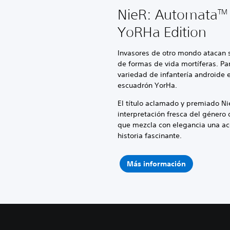
NieR: Automata
TM
YoRHa Edition
Invasores de otro mondo atacan 
de formas de vida mortíferas. Pa
variedad de infantería androide e
escuadrón YorHa.
El título aclamado y premiado N
interpretación fresca del género 
que mezcla con elegancia una ac
historia fascinante.
Más información