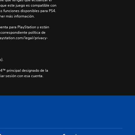
nque este juego es compatible con 
as funciones disponibles para PS4. 
ner más información.
enta para PlayStation y están 
 correspondiente política de 
aystation.com/legal/privacy-
).
S4™ principal designado de la 
iar sesión con esa cuenta.