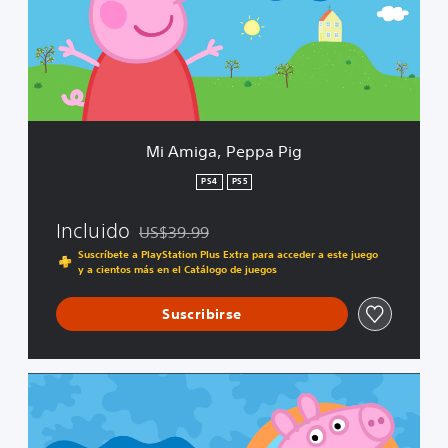
g
a
,
P
e
p
p
a
Mi Amiga, Peppa Pig
P
i
PS4
PS5
g
Incluido
US$39.99
Rebajado del precio original de US$39.99
Suscríbete a PlayStation Plus Extra para acceder a este juego
y a cientos más en el Catálogo de juegos
Suscribirse
E
d
i
c