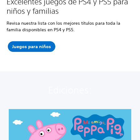
Excelentes juegos de PS4 y PS5 para
niños y familias
Revisa nuestra lista con los mejores títulos para toda la
familia disponibles en PS4 y PS5.
Juegos para niños
Ediciones:
M
i
A
m
i