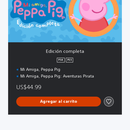
i
ó
n
c
o
m
p
l
e
Edición completa
t
a
PS4
PS5
Mi Amiga, Peppa Pig
Mi Amiga, Peppa Pig: Aventuras Pirata
US$44.99
Agregar al carrito