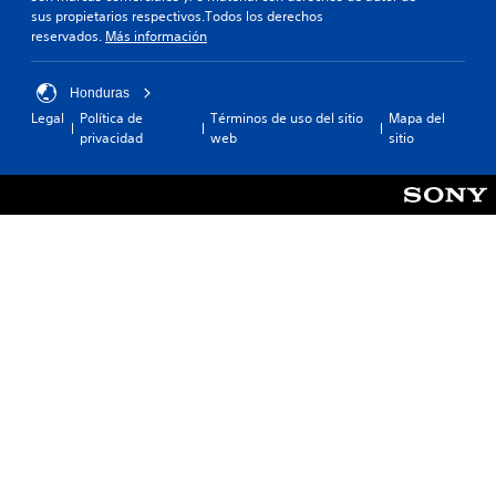
sus propietarios respectivos.Todos los derechos
reservados.
Más información
Honduras
Legal
Política de
Términos de uso del sitio
Mapa del
privacidad
web
sitio