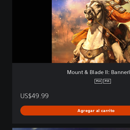
B
l
a
d
e
I
I
:
B
a
n
n
Mount & Blade II: Banner
e
r
PS4
PS5
l
o
US$49.99
r
d
Agregar al carrito