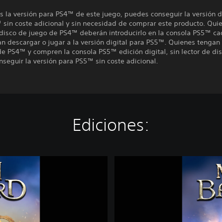
es la versión para PS4™ de este juego, puedes conseguir la versión d
 sin coste adicional y sin necesidad de comprar este producto. Qui
 disco de juego de PS4™ deberán introducirlo en la consola PS5™ ca
n descargar o jugar a la versión digital para PS5™. Quienes tengan 
e PS4™ y compren la consola PS5™ edición digital, sin lector de dis
seguir la versión para PS5™ sin coste adicional.
Ediciones:
M
o
u
n
t
&