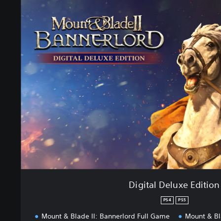
D
i
g
i
t
a
l
D
e
l
u
x
e
E
d
i
t
i
Digital Deluxe Edition
o
n
PS4
PS5
Mount & Blade II: Bannerlord Full Game
Mount & Bl