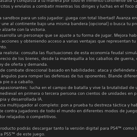
 asalta y conquista a tu manera por todo el inmenso continente de Ca
citos y envíalos a combatir mientras los diriges y luchas en el foco 
sandbox para un solo jugador: ¡juega con total libertad! Avanza en
y une al continente bajo una misma bandera (opcional) o busca tu pr
alzarte con la victoria.
esarrolla un personaje que se ajuste a tu forma de jugar. Mejora hab
o acciones y obteniendo acceso a varias ventajas que representan tu
nto.
 realista: consulta las fluctuaciones de esta economía feudal simu
recio de los bienes, desde la mantequilla a los caballos de guerra,
ley de oferta y demanda.
 de combate direccional basado en habilidades: ataca y defiéndete
 ángulos para romper las defensas de tus oponentes. Blande diferen
 pie o a caballo.
 apasionantes: lucha en el campo de batalla y vive la brutalidad de 
edieval en primera o tercera persona con cientos de unidades en p
pia y desarrollada IA.
cia multijugador al completo: pon a prueba tu destreza táctica y ha
e contra jugadores de todo el mundo en diferentes modos de jueg
or relajados o competitivos.
roducto podrás descargar tanto la versión digital para PS4™ como l
ra PS5™ de este juego.