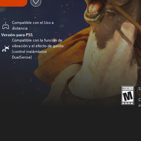
Compatible con el Uso a
distancia
Versión para PS5
Compatible con la función de
vibración y el efecto de gatillo
(control inalámbrico
DualSense)
S
C
i