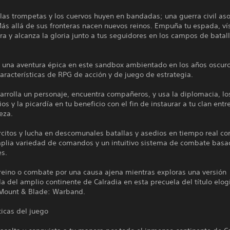
as trompetas y los cuervos huyen en bandadas; una guerra civil aso
ás allá de sus fronteras nacen nuevos reinos. Empuña tu espada, ví
a y alcanza la gloria junto a tus seguidores en los campos de batal
una aventura épica en este sandbox ambientado en los años oscur
racterísticas de RPG de acción y de juego de estrategia.
arrolla un personaje, encuentra compañeros, y usa la diplomacia, lo
os y la picardía en tu beneficio con el fin de instaurar a tu clan entre
eza.
citos y lucha en descomunales batallas y asedios en tiempo real co
plia variedad de comandos y un intuitivo sistema de combate basa
es.
reino o combate por una causa ajena mientras exploras una versión
a del amplio continente de Calradia en esta precuela del título elo
, Mount & Blade: Warband.
ticas del juego