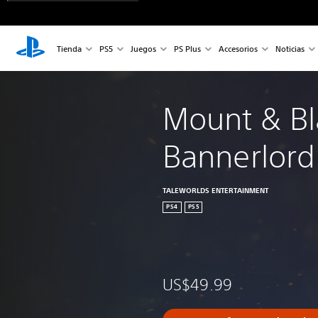
Tienda
PS5
Juegos
PS Plus
Accesorios
Noticias
Mount & Bla
Bannerlord
TALEWORLDS ENTERTAINMENT
PS4
PS5
US$49.99