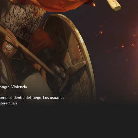
angre, Violencia
ompras dentro del juego, Los usuarios
nteractúan