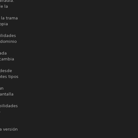
lradia.
de la
 la trama
opia
ilidades
 dominio
lada
 cambia
 desde
tes tipos
un
antalla
bilidades
o
a versión