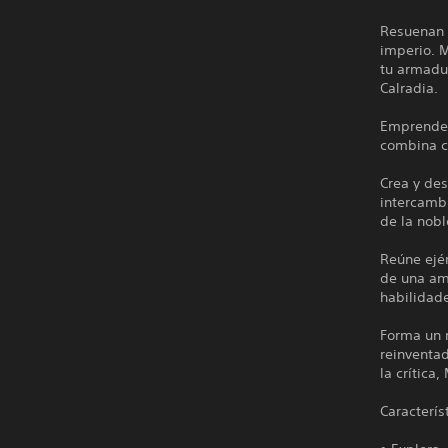
Resuenan l
imperio. M
tu armadur
Calradia.
Emprende 
combina ca
Crea y des
intercambi
de la nobl
Reúne ejér
de una am
habilidad
Forma un 
reinventad
la crítica
Caracterís