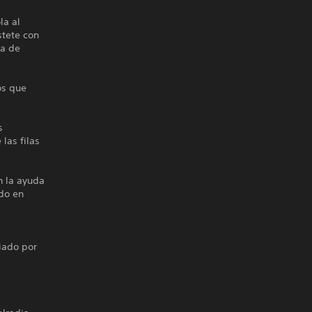
la al
stete con
la de
os que
s
 las filas
n la ayuda
do en
giado por