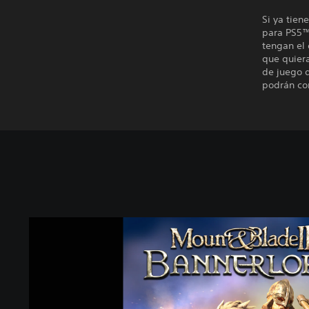
Si ya tien
para PS5™
tengan el
que quiera
de juego d
podrán con
M
o
u
n
t
&