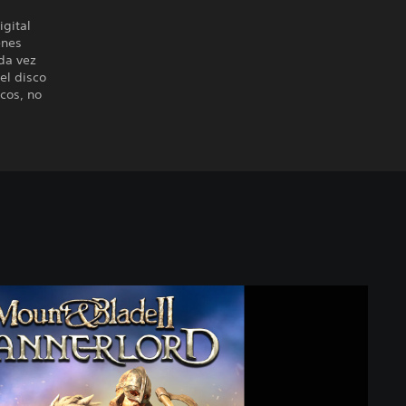
igital
enes
da vez
el disco
cos, no