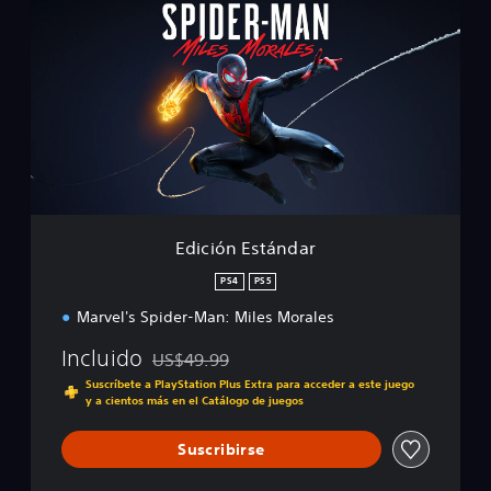
d
i
c
i
ó
n
E
s
t
á
n
d
Edición Estándar
a
r
PS4
PS5
Marvel's Spider-Man: Miles Morales
Incluido
US$49.99
Rebajado del precio original de US$49.99
Suscríbete a PlayStation Plus Extra para acceder a este juego
y a cientos más en el Catálogo de juegos
Suscribirse