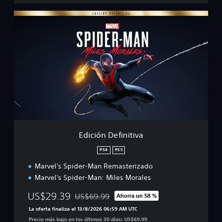
E
d
i
c
i
ó
n
D
e
f
i
n
i
Edición Definitiva
t
i
PS4
PS5
v
Marvel's Spider-Man Remasterizado
a
Marvel's Spider-Man: Miles Morales
US$29.39
US$69.99
Ahorra un 58 %
Rebajado del precio original de US$69.99
La oferta finaliza el 13/8/2026 06:59 AM UTC
Precio más bajo en los últimos 30 días: US$69.99