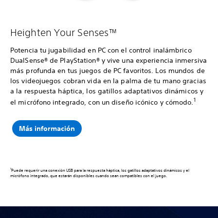
Heighten Your Senses™
Potencia tu jugabilidad en PC con el control inalámbrico
DualSense® de PlayStation® y vive una experiencia inmersiva
más profunda en tus juegos de PC favoritos. Los mundos de
los videojuegos cobran vida en la palma de tu mano gracias
a la respuesta háptica, los gatillos adaptativos dinámicos y
1
el micrófono integrado, con un diseño icónico y cómodo.
Más información
1
Puede requerir una conexión USB para la respuesta háptica, los gatillos adaptativos dinámicos y el
micrófono integrado, que estarán disponibles cuando sean compatibles con el juego.