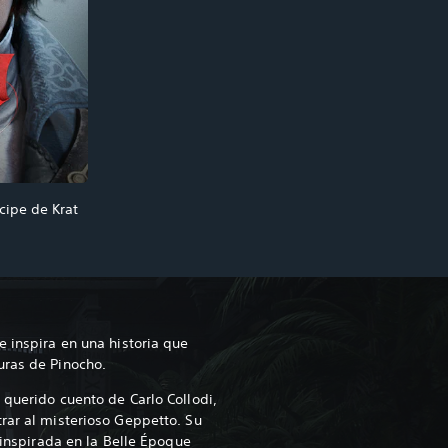
cipe de Krat
e inspira en una historia que
uras de Pinocho.
 querido cuento de Carlo Collodi,
rar al misterioso Geppetto. Su
d inspirada en la Belle Époque