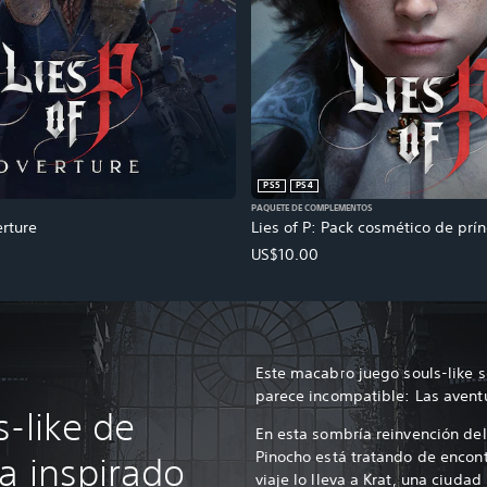
PS5
PS4
PAQUETE DE COMPLEMENTOS
erture
Lies of P: Pack cosmético de prín
US$10.00
Este macabro juego souls-like s
parece incompatible: Las avent
-like de
En esta sombría reinvención del
Pinocho está tratando de encont
a inspirado
viaje lo lleva a Krat, una ciuda