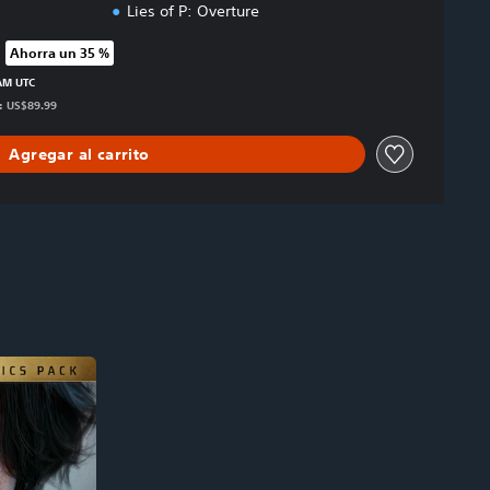
Lies of P: Overture
Ahorra un 35 %
 precio original de US$89.99
 AM UTC
s: US$89.99
Agregar al carrito