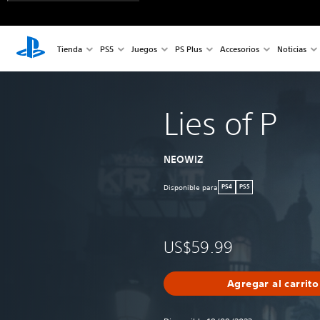
Tienda
PS5
Juegos
PS Plus
Accesorios
Noticias
Lies of P
NEOWIZ
Disponible para
PS4
PS5
US$59.99
Agregar al carrito