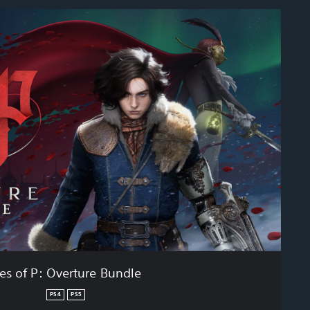
ies of P: Overture Bundle
PS4
PS5