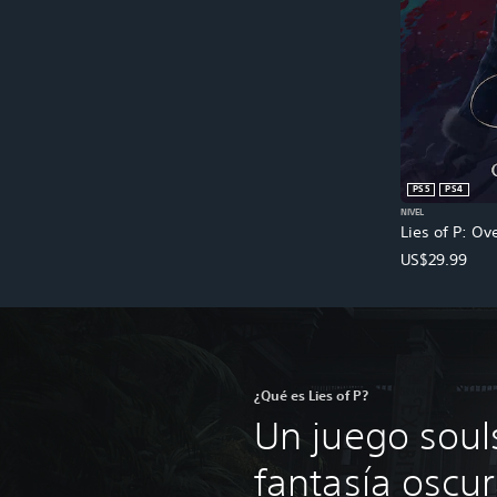
PS5
PS4
NIVEL
Lies of P: Ov
US$29.99
¿Qué es Lies of P?
Un juego souls
fantasía oscur