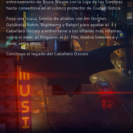
entrenamiento de Bruce Wayne con la Liga de las Sombras
hasta convertirse en el icónico protector de Ciudad Gótica.
Forja una nueva familia de aliados con Jim Gordon,
Gatúbela, Robin, Nightwing y Batgirl para ayudar al
Caballero Oscuro a enfrentarse a los villanos más infames,
como el Joker, el Pingüino, el Sr. Frío, Hiedra Venenosa y
Bane, entre otros.
Construye el legado del Caballero Oscuro