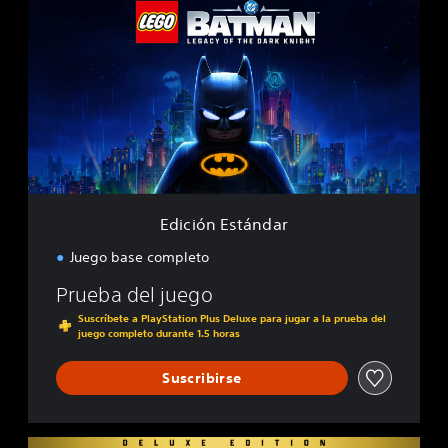
d
i
c
i
ó
n
E
s
t
á
n
d
Edición Estándar
a
r
Juego base completo
Prueba del juego
Suscríbete a PlayStation Plus Deluxe para jugar a la prueba del
juego completo durante 1.5 horas
Suscribirse
E