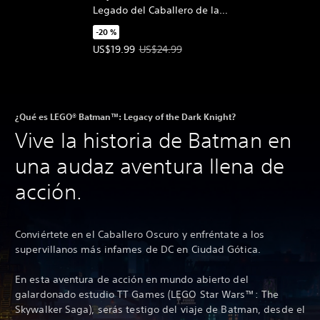
Legado del Caballero de la
Noche Edición Deluxe
-20 %
Precio de la oferta: US$19.99. Precio original: US
US$19.99
US$24.99
¿Qué es LEGO® Batman™: Legacy of the Dark Knight?
Vive la historia de Batman en
una audaz aventura llena de
acción.
Conviértete en el Caballero Oscuro y enfréntate a los
supervillanos más infames de DC en Ciudad Gótica.
En esta aventura de acción en mundo abierto del
galardonado estudio TT Games (LEGO Star Wars™: The
Skywalker Saga), serás testigo del viaje de Batman, desde el