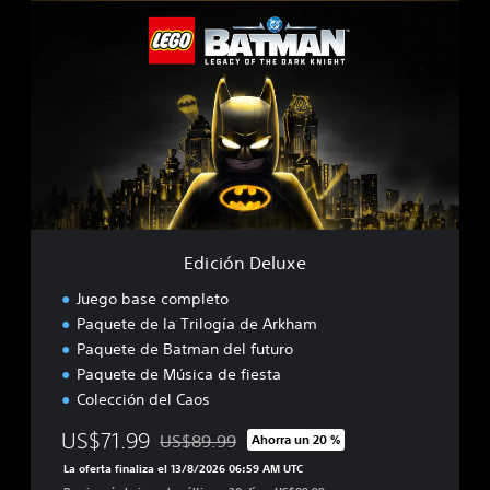
d
i
c
i
ó
n
D
e
l
u
x
e
Edición Deluxe
Juego base completo
Paquete de la Trilogía de Arkham
Paquete de Batman del futuro
Paquete de Música de fiesta
Colección del Caos
US$71.99
US$89.99
Ahorra un 20 %
Rebajado del precio original de US$89.99
La oferta finaliza el 13/8/2026 06:59 AM UTC