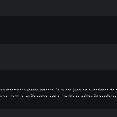
 sin mantener pulsados botones, Se puede jugar sin pulsaciones rápi
 de movimiento, Se puede jugar sin controles táctiles, Se puede jugar