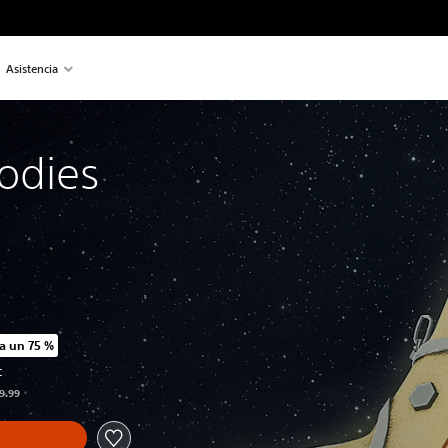
Asistencia
odies
a un 75 %
o original de US$19.99
C
19.99