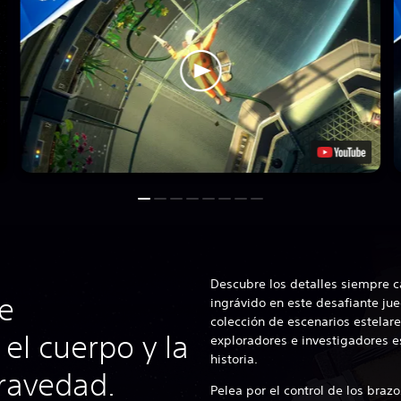
Descubre los detalles siempre 
e
ingrávido en este desafiante jue
colección de escenarios estelar
el cuerpo y la
exploradores e investigadores es
historia.
ravedad.
Pelea por el control de los braz