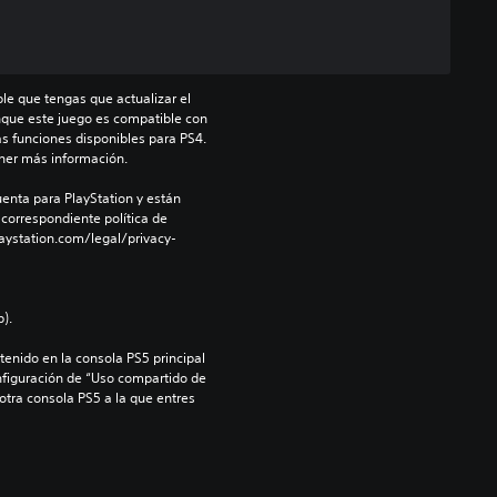
le que tengas que actualizar el 
nque este juego es compatible con 
as funciones disponibles para PS4. 
ner más información.
enta para PlayStation y están 
 correspondiente política de 
aystation.com/legal/privacy-
).
enido en la consola PS5 principal 
nfiguración de “Uso compartido de 
 otra consola PS5 a la que entres 