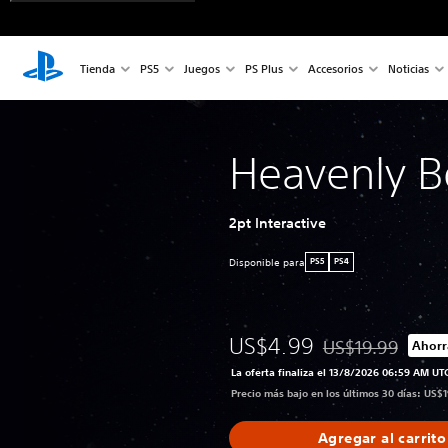
Tienda
PS5
Juegos
PS Plus
Accesorios
Noticias
Heavenly B
2pt Interactive
Disponible para
PS5
PS4
US$4.99
US$19.99
Ahorr
Rebajado del preci
La oferta finaliza el 13/8/2026 06:59 AM UT
Precio más bajo en los últimos 30 días: US$
Agregar al carrito