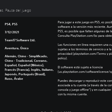
les, Pausa del juego
Para jugar a este juego en PS5, es posib
PS4, PS5
software a la versión más reciente. Au
PS5, es posible que falten algunas de l
7/12/2021
Consulta PlayStation.com/bc para obte
Team17 Software Ltd.
Las funciones en línea requieren una cu
Aventura, Único
sujetas a los términos de servicio y a la
privacidad (playstation.com/Terms y pl
Alemán, Chino - Simplificado,
policy).
Chino - Tradicional, Coreano,
Español, Español (México),
El software está sujeto a licencia 
Francés (Francia), Inglés, Italiano,
(us.playstation.com/softwarelicense/sp
Japonés, Portugués (Brasil),
Ruso, Árabe
Puedes descargar y reproducir este cont
asociada a tu cuenta (a través de la co
consola y juego offline”) y en cualquier
con tu misma cuenta.