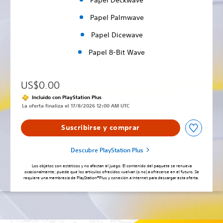
Papel Palmwave
Papel Dicewave
Papel 8-Bit Wave
US$0.00
Incluido con PlayStation Plus
La oferta finaliza el 17/8/2026 12:00 AM UTC
Suscribirse y comprar
Descubre PlayStation Plus
Los objetos son estéticos y no afectan el juego. El contenido del paquete se renueva
ocasionalmente; puede que los artículos ofrecidos vuelvan (o no) a ofrecerse en el futuro. Se
requiere una membresía de PlayStation®Plus y conexión a internet para descargar esta oferta.