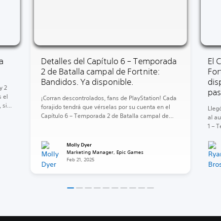
a
Detalles del Capítulo 6 – Temporada
El 
2 de Batalla campal de Fortnite:
For
Bandidos. Ya disponible.
dis
y 2
pas
 el
¡Corran descontrolados, fans de PlayStation! Cada
 sin
forajido tendrá que vérselas por su cuenta en el
Lleg
Capítulo 6 – Temporada 2 de Batalla campal de
al a
c
Fortnite: Bandidos.
1 – 
 eran
Molly Dyer
Marketing Manager, Epic Games
Feb 21, 2025