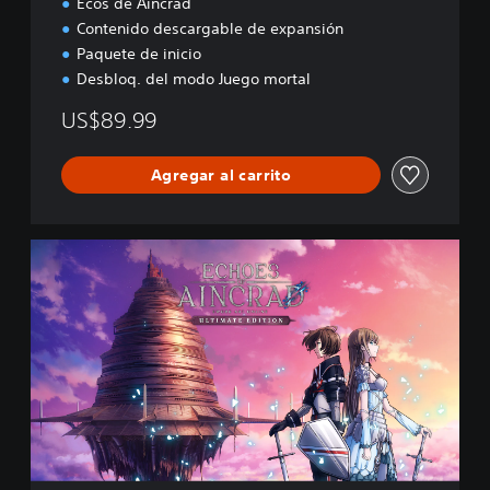
Ecos de Aincrad
Contenido descargable de expansión
Paquete de inicio
Desbloq. del modo Juego mortal
US$89.99
Agregar al carrito
E
d
i
c
i
ó
n
U
l
t
i
m