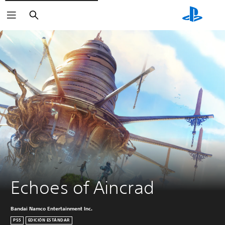
Buscar
Echoes of Aincrad
Bandai Namco Entertainment Inc.
PS5
EDICIÓN ESTÁNDAR