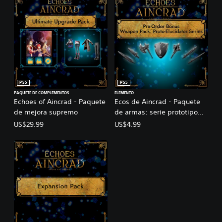
PS5
PS5
PAQUETE DE COMPLEMENTOS
ELEMENTO
Echoes of Aincrad - Paquete
Ecos de Aincrad - Paquete
de mejora supremo
de armas: serie prototipo
Elucidator
US$29.99
US$4.99