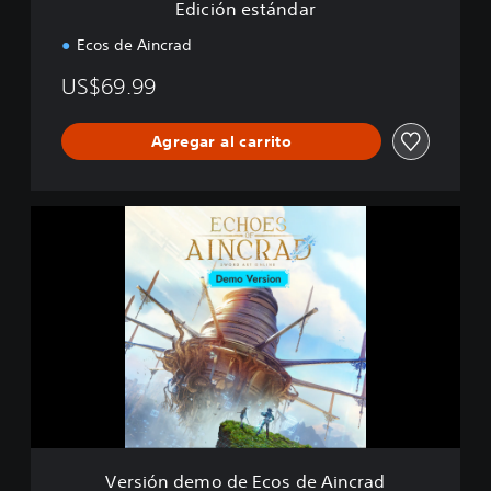
Edición estándar
a
r
Ecos de Aincrad
US$69.99
Agregar al carrito
V
e
r
s
i
ó
n
d
e
m
o
d
e
Versión demo de Ecos de Aincrad
E