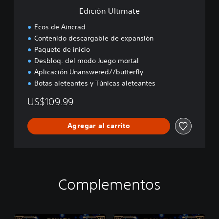
a
Edición Ultimate
t
e
Ecos de Aincrad
Contenido descargable de expansión
Paquete de inicio
Desbloq. del modo Juego mortal
Aplicación Unanswered//butterfly
Botas aleteantes y Túnicas aleteantes
US$109.99
Agregar al carrito
Complementos