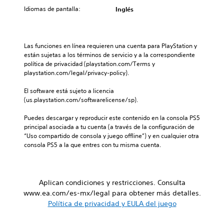
i
r
e
o
Idiomas de pantalla:
Inglés
v
l
d
n
i
o
e
o
d
s
s
c
u
v
j
e
Las funciones en línea requieren una cuenta para PlayStation y 
a
o
u
r
están sujetas a los términos de servicio y a la correspondiente 
l
l
g
l
política de privacidad (playstation.com/Terms y 
e
ú
a
o
playstation.com/legal/privacy-policy).
s
m
r
s
o
e
s
c
El software está sujeto a licencia 
s
n
i
o
(us.playstation.com/softwarelicense/sp).
e
e
n
l
c
s
n
o
Puedes descargar y reproducir este contenido en la consola PS5 
u
d
e
r
principal asociada a tu cuenta (a través de la configuración de 
e
e
c
e
“Uso compartido de consola y juego offline”) y en cualquier otra 
n
a
e
s
consola PS5 a la que entres con tu misma cuenta.
c
u
s
p
i
d
i
a
a
i
d
r
s
o
a
a
Aplican condiciones y restricciones. Consulta
d
i
d
j
www.ea.com/es-mx/legal para obtener más detalles.
e
n
d
u
Política de privacidad y EULA del juego
p
d
e
g
u
i
u
a
z
v
s