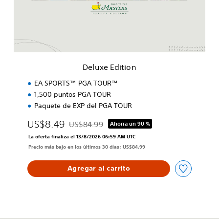
E
d
i
t
i
o
n
Deluxe Edition
EA SPORTS™ PGA TOUR™
1,500 puntos PGA TOUR
Paquete de EXP del PGA TOUR
US$8.49
US$84.99
Ahorra un 90 %
Rebajado del precio original de US$84.99
La oferta finaliza el 13/8/2026 06:59 AM UTC
Precio más bajo en los últimos 30 días: US$84.99
Agregar al carrito