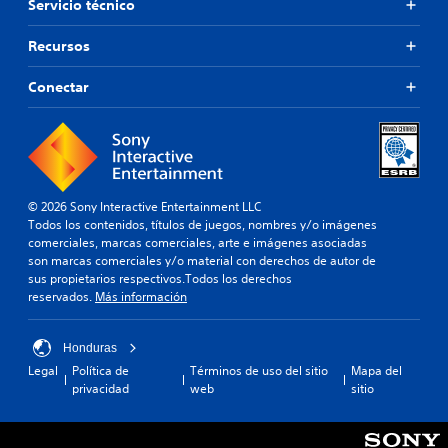
t
l
o
Servicio técnico
s
o
o
n
e
.
s
t
Recursos
s
c
r
t
o
S
o
Conectar
a
l
e
l
b
o
p
e
l
r
e
u
s
e
c
e
s
P
e
i
d
u
r
m
e
e
© 2026 Sony Interactive Entertainment LLC
l
p
d
j
Todos los contenidos, títulos de juegos, nombres y/o imágenes
a
o
e
comerciales, marcas comerciales, arte e imágenes asociadas
u
s
r
s
son marcas comerciales y/o material con derechos de autor de
g
a
t
r
sus propietarios respectivos.Todos los derechos
a
l
a
e
reservados.
Más información
r
i
n
v
d
s
t
i
a
i
e
s
Honduras
d
s
n
a
Legal
Política de
Términos de uso del sitio
Mapa del
e
p
c
r
privacidad
web
sitio
a
a
l
o
u
r
o
n
d
a
s
t