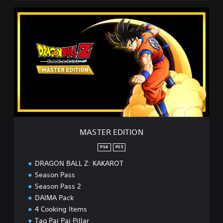
M
A
S
T
E
R
E
D
I
T
I
O
N
MASTER EDITION
PS4
PS5
DRAGON BALL Z: KAKAROT
Season Pass
Season Pass 2
DAIMA Pack
4 Cooking Items
Tao Pai Pai Pillar