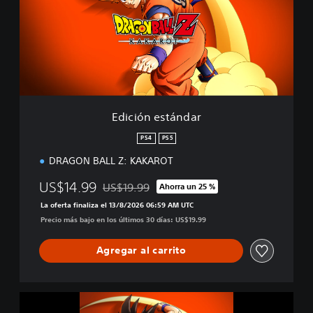
i
ó
n
e
s
t
á
n
d
Edición estándar
a
r
PS4
PS5
DRAGON BALL Z: KAKAROT
US$14.99
US$19.99
Ahorra un 25 %
Rebajado del precio original de US$19.99
La oferta finaliza el 13/8/2026 06:59 AM UTC
Precio más bajo en los últimos 30 días: US$19.99
Agregar al carrito
D
R