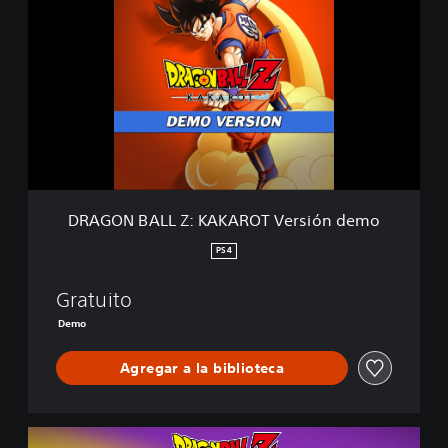
A
G
O
N
B
A
L
L
Z
:
K
DRAGON BALL Z: KAKAROT Versión demo
A
K
PS4
A
R
Gratuito
O
T
Demo
V
e
Agregar a la biblioteca
r
s
i
ó
D