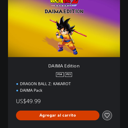
n
A
d
I
e
M
m
A
o
E
d
i
t
i
o
n
DAIMA Edition
PS4
PS5
DRAGON BALL Z: KAKAROT
DAIMA Pack
US$49.99
Agregar al carrito