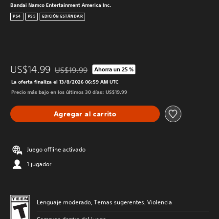
Bandai Namco Entertainment America Inc.
PS4
PS5
EDICIÓN ESTÁNDAR
US$14.99
US$19.99
Ahorra un 25 %
Rebajado del precio original de US$19.99
La oferta finaliza el 13/8/2026 06:59 AM UTC
Precio más bajo en los últimos 30 días: US$19.99
Agregar al carrito
Juego offline activado
1 jugador
Lenguaje moderado, Temas sugerentes, Violencia