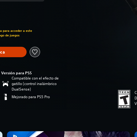
recio original de US$59.99
ra para acceder a este
ogo de juegos
eca
Versión para PS5
Compatible con el efecto de
gatillo (control inalámbrico
DualSense)
C
Mejorado para PS5 Pro
D
V