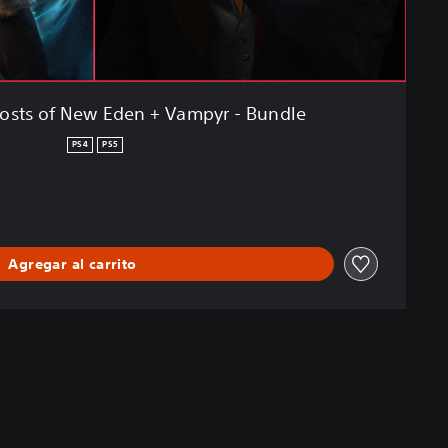
hosts of New Eden + Vampyr - Bundle
PS4
PS5
Agregar al carrito