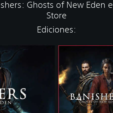
hers: Ghosts of New Eden en
Store
Ediciones:
B
a
n
i
s
h
e
r
s
:
G
h
o