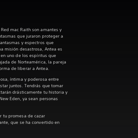
y Red mac Raith son amantes y
ntasmas que juraron proteger a
 fantasmas y espectros que
ma misión desastrosa, Antea es
 en uno de los espíritus que
ujada de Norteamérica, la pareja
rma de liberar a Antea.
osa, íntima y poderosa entre
tar juntos. Tendrás que tomar
tarán drásticamente tu historia y
e New Eden, ya sean personas
r tu promesa de cazar
ante, que se ha convertido en