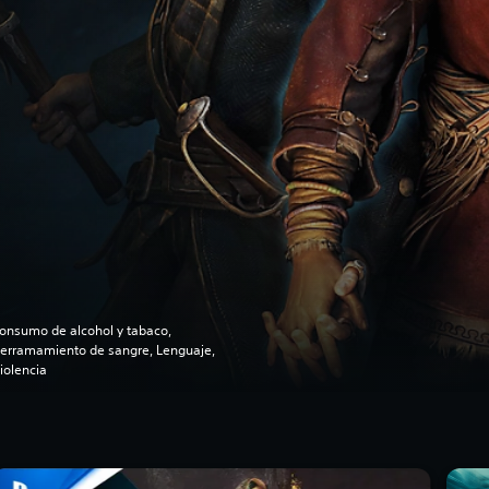
onsumo de alcohol y tabaco,
erramamiento de sangre, Lenguaje,
iolencia