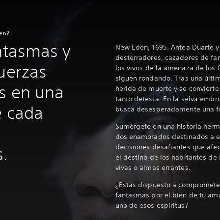
den?
antasmas y
New Eden, 1695. Antea Duarte 
desterradores, cazadores de fa
fuerzas
los vivos de la amenaza de los
siguen rondando. Tras una últi
s en una
herida de muerte y se convierte
tanto detesta. En la selva embr
e cada
busca desesperadamente una fo
Sumérgete en una historia herm
dos enamorados destinados a es
decisiones desafiantes que afec
.
el destino de los habitantes d
vivas o almas errantes.
¿Estás dispuesto a compromete
fantasmas por el bien de tu am
uno de esos espíritus?