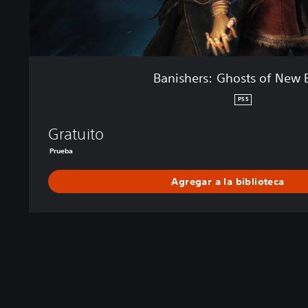
s
t
s
o
f
Banishers: Ghosts of New
N
e
PS5
w
E
Gratuito
d
Prueba
e
n
Agregar a la biblioteca