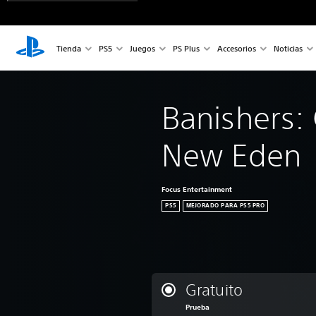
Tienda
PS5
Juegos
PS Plus
Accesorios
Noticias
Banishers: 
New Eden
Focus Entertainment
PS5
MEJORADO PARA PS5 PRO
Gratuito
Prueba