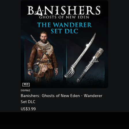
u
n
d
l
e
PS5
DISFRAZ
Banishers: Ghosts of New Eden - Wanderer
Set DLC
US$3.99