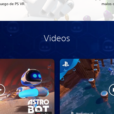
juego de PS VR.
malos d
Videos