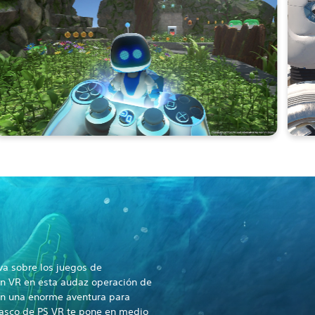
va sobre los juegos de
on VR en esta audaz operación de
en una enorme aventura para
casco de PS VR te pone en medio