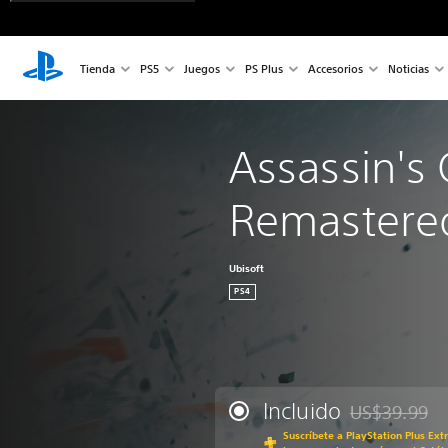
Tienda
PS5
Juegos
PS Plus
Accesorios
Noticias
Assassin's C
Remastere
Ubisoft
PS4
Incluido
US$39.99
Rebajado del p
Suscríbete a PlayStation Plus Ext