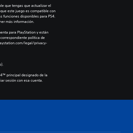
le que tengas que actualizar el 
nque este juego es compatible con 
as funciones disponibles para PS4. 
ner más información.
enta para PlayStation y están 
 correspondiente política de 
aystation.com/legal/privacy-
).
S4™ principal designado de la 
iar sesión con esa cuenta.