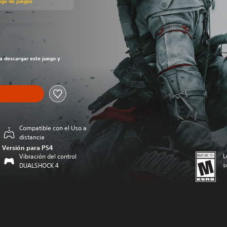
ogo de juegos
recio original de US$39.99
ra descargar este juego y
Compatible con el Uso a
distancia
Versión para PS4
L
Vibración del control
s
DUALSHOCK 4