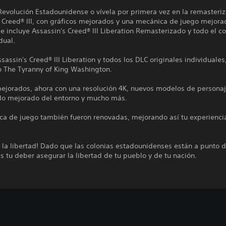
Revolución Estadounidense o vívela por primera vez en la remasteri
 Creed® III, con gráficos mejorados y una mecánica de juego mejora
 incluye Assassin's Creed® III Liberation Remasterizado y todo el c
dual.
ssassin's Creed® III Liberation y todos los DLC originales individuales
o The Tyranny of King Washington.
mejorados, ahora con una resolución 4K, nuevos modelos de personaj
do mejorado del entorno y mucho más.
ca de juego también fueron renovadas, mejorando así tu experiencia
.
 la libertad! Dado que las colonias estadounidenses están a punto d
es tu deber asegurar la libertad de tu pueblo y de tu nación.