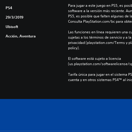
Para jugar a este juego en PS5, es posib
PS4
software a la versión más reciente. Au
PS5, es posible que falten algunas de l
29/3/2019
Consulta PlayStation.com/bc para obte
Ubisoft
Las funciones en línea requieren una cu
Acción, Aventura
sujetas a los términos de servicio y a la
privacidad (playstation.com/Terms y pl
policy).
El software está sujeto a licencia 
(us.playstation.com/softwarelicense/sp
Tarifa única para jugar en el sistema P
cuenta y en otros sistemas PS4™ al inic