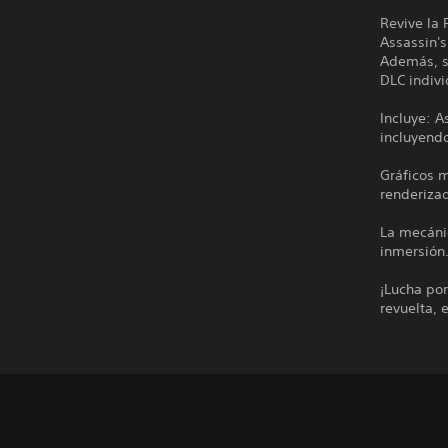
Revive la 
Assassin's
Además, se
DLC indivi
Incluye: A
incluyend
Gráficos 
renderiza
La mecáni
inmersión
¡Lucha por
revuelta, 