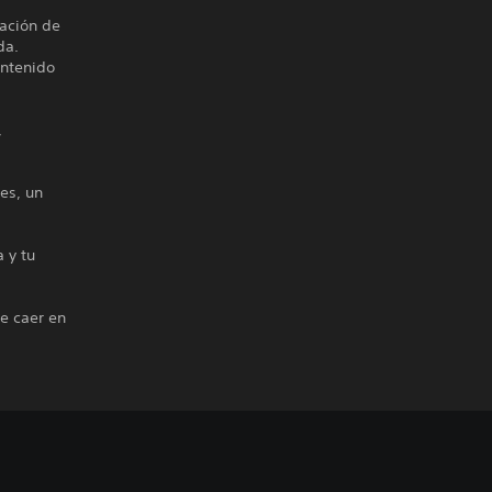
zación de
da.
ontenido
,
es, un
 y tu
e caer en