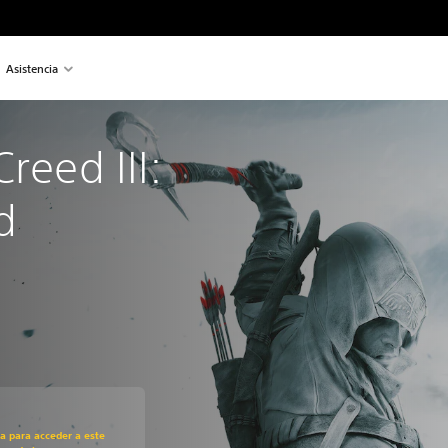
Asistencia
reed III: 
d
recio original de US$39.99
ra para acceder a este