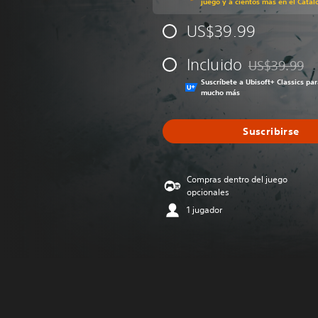
juego y a cientos más en el Catál
US$39.99
Incluido
US$39.99
Rebajado del p
Suscríbete a Ubisoft+ Classics pa
mucho más
Suscribirse
Compras dentro del juego
opcionales
1 jugador