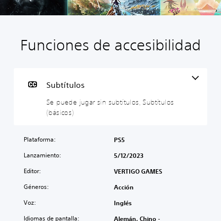
Funciones de accesibilidad
S
e
p
u
e
Subtítulos
d
Se puede jugar sin subtítulos, Subtítulos
e
(básicos)
j
u
g
Plataforma:
PS5
a
r
Lanzamiento:
5/12/2023
s
Editor:
i
VERTIGO GAMES
n
Géneros:
Acción
s
u
Voz:
Inglés
b
Idiomas de pantalla:
Alemán, Chino -
t