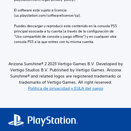
t
í
El software está sujeto a licencia 
t
(us.playstation.com/softwarelicense/sp).
u
l
Puedes descargar y reproducir este contenido en la consola PS5 
o
principal asociada a tu cuenta (a través de la configuración de 
s
“Uso compartido de consola y juego offline”) y en cualquier otra 
p
consola PS5 a la que entres con tu misma cuenta.
o
r
q
u
Arizona Sunshine® 2 2023 Vertigo Games B.V. Developed by
e
e
Vertigo Studios B.V. Published by Vertigo Games. Arizona
l
Sunshine® and related logos are registered trademarks or
j
trademarks of Vertigo Games. All right reserved.
u
Política de privacidad y EULA del juego
e
g
o
n
o
i
n
c