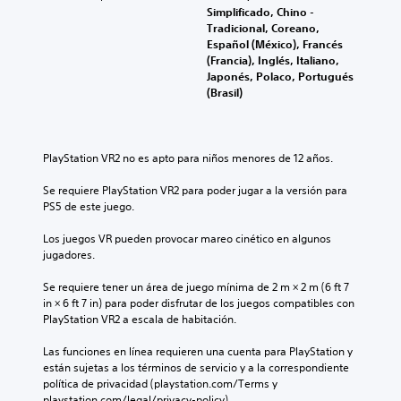
Simplificado, Chino -
í
Tradicional, Coreano,
t
Español (México), Francés
u
(Francia), Inglés, Italiano,
l
Japonés, Polaco, Portugués
o
(Brasil)
s
P
u
PlayStation VR2 no es apto para niños menores de 12 años.
e
d
Se requiere PlayStation VR2 para poder jugar a la versión para 
e
PS5 de este juego.
s
j
Los juegos VR pueden provocar mareo cinético en algunos 
u
jugadores.
g
a
Se requiere tener un área de juego mínima de 2 m × 2 m (6 ft 7 
r
in × 6 ft 7 in) para poder disfrutar de los juegos compatibles con 
s
PlayStation VR2 a escala de habitación.
i
n
Las funciones en línea requieren una cuenta para PlayStation y 
s
están sujetas a los términos de servicio y a la correspondiente 
u
política de privacidad (playstation.com/Terms y 
b
playstation.com/legal/privacy-policy).