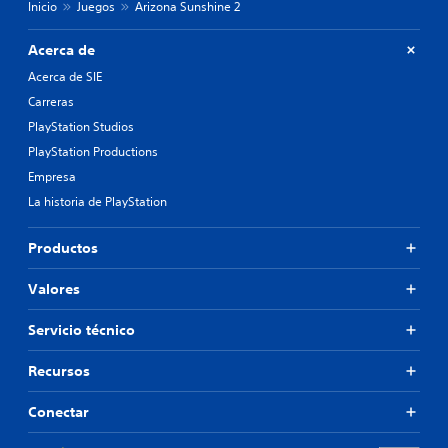
l
Inicio
Juegos
Arizona Sunshine 2
u
y
Acerca de
e
d
Acerca de SIE
i
Carreras
á
PlayStation Studios
l
o
PlayStation Productions
g
Empresa
o
La historia de PlayStation
h
a
b
Productos
l
a
Valores
d
o
.
Servicio técnico
Recursos
S
u
Conectar
b
t