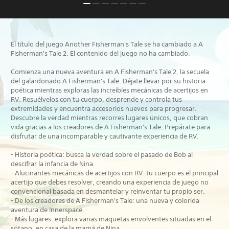
El título del juego Another Fisherman's Tale se ha cambiado a A
Fisherman's Tale 2. El contenido del juego no ha cambiado.
Comienza una nueva aventura en A Fisherman's Tale 2, la secuela
del galardonado A Fisherman's Tale. Déjate llevar por su historia
poética mientras exploras las increíbles mecánicas de acertijos en
RV. Resuélvelos con tu cuerpo, desprende y controla tus
extremidades y encuentra accesorios nuevos para progresar.
Descubre la verdad mientras recorres lugares únicos, que cobran
vida gracias a los creadores de A Fisherman's Tale. Prepárate para
disfrutar de una incomparable y cautivante experiencia de RV.
- Historia poética: busca la verdad sobre el pasado de Bob al
descifrar la infancia de Nina.
- Alucinantes mecánicas de acertijos con RV: tu cuerpo es el principal
acertijo que debes resolver, creando una experiencia de juego no
convencional basada en desmantelar y reinventar tu propio ser.
- De los creadores de A Fisherman's Tale: una nueva y colorida
aventura de Innerspace.
- Más lugares: explora varias maquetas envolventes situadas en el
sótano, en casa de la mamá de Nina.