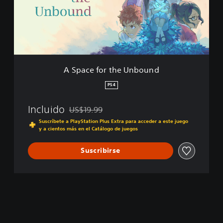
f
o
r
t
h
e
U
A Space for the Unbound
n
b
PS4
o
u
Incluido
US$19.99
n
Rebajado del precio original de US$19.99
d
Suscríbete a PlayStation Plus Extra para acceder a este juego
y a cientos más en el Catálogo de juegos
Suscribirse