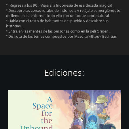
* ¡Regresa a los 90! ¡Viaja a la Indonesia de esa década mágica!
* Descubre las zonas rurales de Indonesia y relájate sumergiéndote
de lleno en su entorno, todo ello con un toque sobrenatural.
* Habla con el resto de habitantes del pueblo y descubre sus
historias.
* Entra en las mentes de las personas como en la peli Origen.
* Disfruta de los temas compuestos por Masdito «Ittou» Bachtiar.
Ediciones:
A
S
p
a
c
e
f