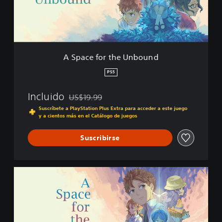
o
r
t
h
e
U
A Space for the Unbound
n
b
PS5
o
u
Incluido
US$19.99
n
Rebajado del precio original de US$19.99
d
Suscríbete a PlayStation Plus Extra para acceder a este juego
y a cientos más en el Catálogo de juegos
Suscribirse
A
S
p
a
c
e