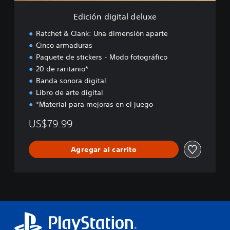
t
a
Edición digital deluxe
l
d
Ratchet & Clank: Una dimensión aparte
e
Cinco armaduras
l
Paquete de stickers - Modo fotográfico
u
x
20 de raritanio*
e
Banda sonora digital
Libro de arte digital
*Material para mejoras en el juego
US$79.99
Agregar al carrito