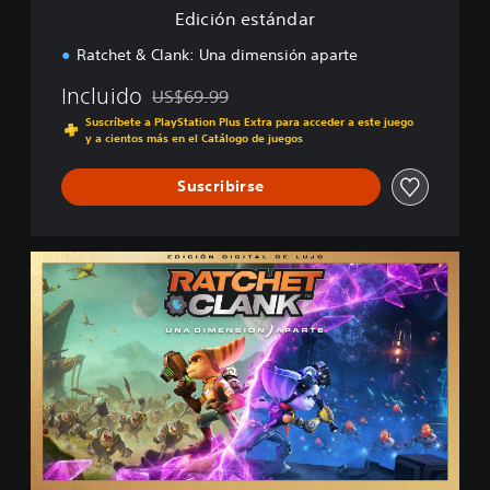
d
Edición estándar
a
r
Ratchet & Clank: Una dimensión aparte
Incluido
US$69.99
Rebajado del precio original de US$69.99
Suscríbete a PlayStation Plus Extra para acceder a este juego
y a cientos más en el Catálogo de juegos
Suscribirse
E
d
i
c
i
ó
n
d
i
g
i