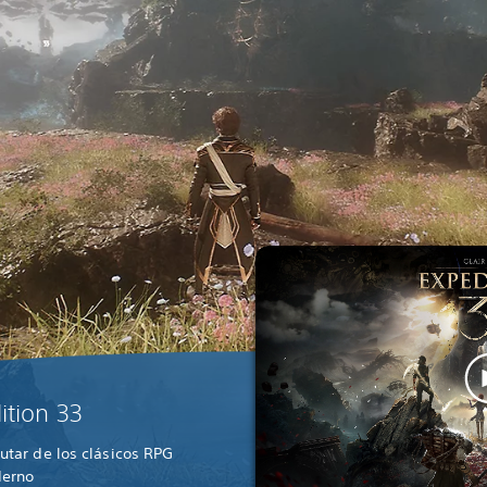
ition 33
rutar de los clásicos RPG
derno