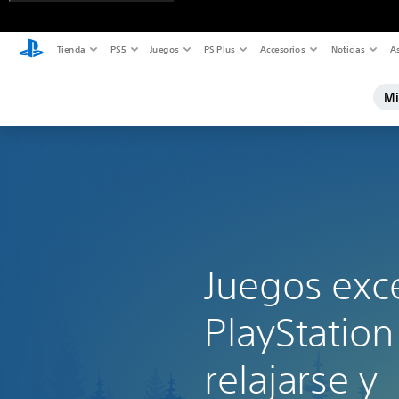
Tienda
PS5
Juegos
PS Plus
Accesorios
Noticias
As
Mi
Juegos exc
PlayStation
relajarse y