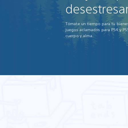
desestresa
Tómate un tiempo para tu bienes
juegos aclamados para PS4 y PS5
cuerpo y alma.