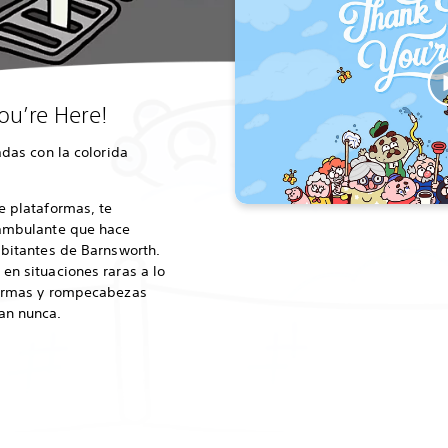
u’re Here!
adas con la colorida
e plataformas, te
 ambulante que hace
abitantes de Barnsworth.
en situaciones raras a lo
formas y rompecabezas
an nunca.