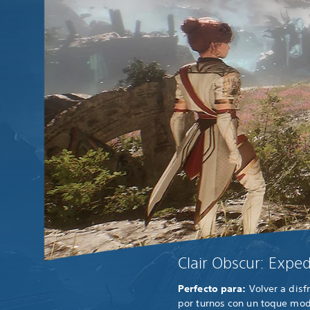
Clair Obscur: Exped
Perfecto para:
Volver a disf
por turnos con un toque mo