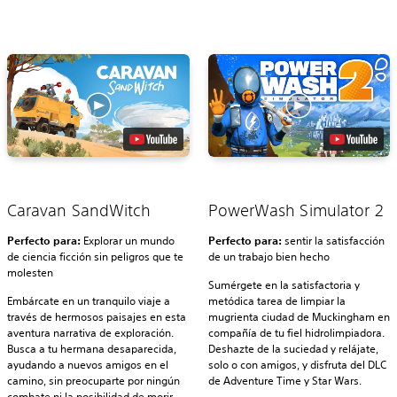
Caravan SandWitch
PowerWash Simulator 2
Perfecto para:
Explorar un mundo
Perfecto para:
sentir la satisfacción
de ciencia ficción sin peligros que te
de un trabajo bien hecho
molesten
Sumérgete en la satisfactoria y
Embárcate en un tranquilo viaje a
metódica tarea de limpiar la
través de hermosos paisajes en esta
mugrienta ciudad de Muckingham en
aventura narrativa de exploración.
compañía de tu fiel hidrolimpiadora.
Busca a tu hermana desaparecida,
Deshazte de la suciedad y relájate,
ayudando a nuevos amigos en el
solo o con amigos, y disfruta del DLC
camino, sin preocuparte por ningún
de Adventure Time y Star Wars.
combate ni la posibilidad de morir.