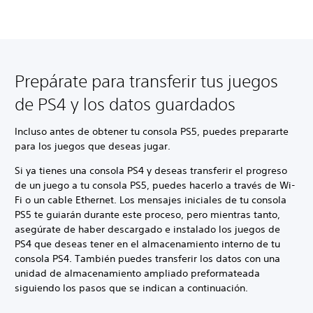
Prepárate para transferir tus juegos
de PS4 y los datos guardados
Incluso antes de obtener tu consola PS5, puedes prepararte
para los juegos que deseas jugar.
Si ya tienes una consola PS4 y deseas transferir el progreso
de un juego a tu consola PS5, puedes hacerlo a través de Wi-
Fi o un cable Ethernet. Los mensajes iniciales de tu consola
PS5 te guiarán durante este proceso, pero mientras tanto,
asegúrate de haber descargado e instalado los juegos de
PS4 que deseas tener en el almacenamiento interno de tu
consola PS4. También puedes transferir los datos con una
unidad de almacenamiento ampliado preformateada
siguiendo los pasos que se indican a continuación.