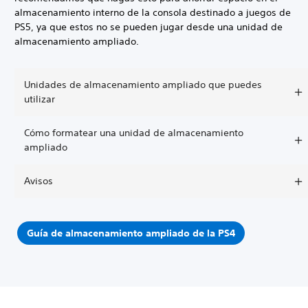
almacenamiento interno de la consola destinado a juegos de
PS5, ya que estos no se pueden jugar desde una unidad de
almacenamiento ampliado.
Unidades de almacenamiento ampliado que puedes
utilizar
Cómo formatear una unidad de almacenamiento
ampliado
Avisos
Guía de almacenamiento ampliado de la PS4