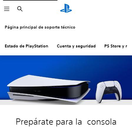
Buscar
Página principal de soporte técnico
Estado de PlayStation
Cuenta y seguridad
PS Store y re
Prepárate para la consola