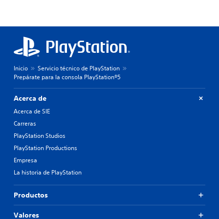
Inicio
Servicio técnico de PlayStation
Prepárate para la consola PlayStation®5
Acerca de
Acerca de SIE
Carreras
PlayStation Studios
PlayStation Productions
Empresa
La historia de PlayStation
Productos
Valores