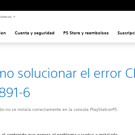
istencia
ion
Cuenta y seguridad
PS Store y reembolsos
Suscripc
o solucionar el error C
891-6
do no se instala correctamente en la consola PlayStation®5.
 el contenido que genera el problema y vuelve a instalarlo.