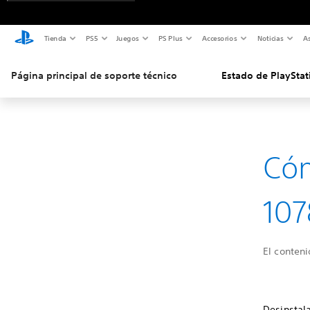
Tienda
PS5
Juegos
PS Plus
Accesorios
Noticias
As
Página principal de soporte técnico
Estado de PlayStat
Cóm
107
El conteni
Desinstala