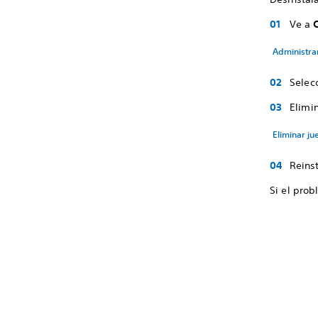
Ve a
Administra
Selec
Elimin
Eliminar ju
Reinst
Si el prob