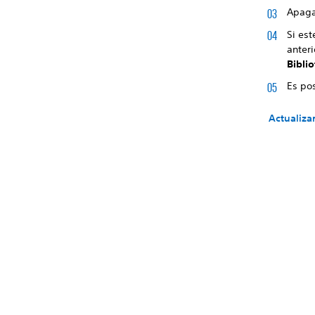
Apaga
Si est
anteri
Bibli
Es po
Actualiza