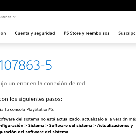
istencia
ion
Cuenta y seguridad
PS Store y reembolsos
Suscripc
107863-5
jo un error en la conexión de red.
con los siguientes pasos:
ia tu consola PlayStation®5.
software del sistema no está actualizado, actualízalo a la versión má
nfiguración
>
Sistema
>
Software del sistema
>
Actualizaciones y
guración del software del sistema
.