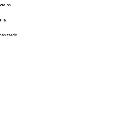
cialos.
e la
más tarde.