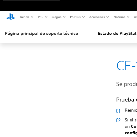
Tienda
PS5
Juegos
PS Plus
Accesorios
Noticias
As
Página principal de soporte técnico
Estado de PlayStat
CE-
Se produ
Prueba 
Reinic
Si el 
en
Co
confi