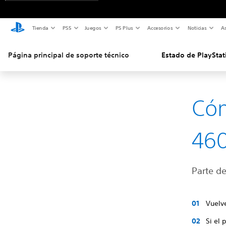
Tienda
PS5
Juegos
PS Plus
Accesorios
Noticias
As
Página principal de soporte técnico
Estado de PlayStat
Cóm
46
Parte de
Vuelv
Si el 