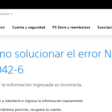
istencia
ion
Cuenta y seguridad
PS Store y reembolsos
Suscripc
o solucionar el error 
042-6
 la información ingresada es incorrecta.
e a intentarlo e ingresa la información nuevamente.
problema persiste, recupera tu cuenta.